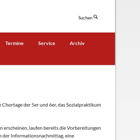
Suchen
Navigation
Termine
Service
Archiv
überspringen
Termine aktuell
Digitales Klassenbuch
chaft
A - B - Woche
Downloads / Links / Formulare
Ferienordnung
Sitemap
hung und Bildung
ie Chortage der 5er und 6er, das Sozialpraktikum
n erscheinen, laufen bereits die Vorbereitungen
ch der Informationsnachmittag, eine