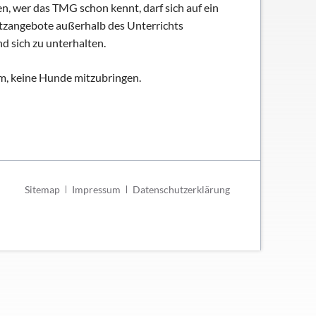
n, wer das TMG schon kennt, darf sich auf ein
atzangebote außerhalb des Unterrichts
d sich zu unterhalten.
m, keine Hunde mitzubringen.
Navigation
Sitemap
Impressum
Datenschutzerklärung
überspringen