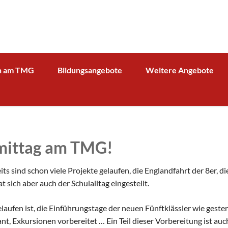
n am TMG
Bildungsangebote
Weitere Angebote
g und Verwaltung
Schulprofil
Bibliothek
Fächer
Kooperationspartner Wirts
BOA GmbH
MV
Arbeitsgemeinschaften
Sparkasse
Übersicht über AG - Angebot
hmittag am TMG!
aktuelle Beiträge zu den AGs
Kooperationspartner Forsc
hrerin
Modellbahn - AG
Comenius
rbeit
ts sind schon viele Projekte gelaufen, die Englandfahrt der 8er, d
Tüftel - AG
KIT
t sich aber auch der Schulalltag eingestellt.
n
Haus der Astronomie
Schüleraustausch, Klassenfahrten, Exkursionen
aufen ist, die Einführungstage der neuen Fünftklässler wie gester
Präventionsprogramme
Begabtenförderung und Wettbewerbe
agement
nt, Exkursionen vorbereitet … Ein Teil dieser Vorbereitung ist au