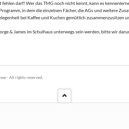
Schulhunde
Chor und Big Band
ht fehlen darf! Wer das TMG noch nicht kennt, kann es kennenlerne
Programm, in dem die einzelnen Fächer, die AGs und weitere Zus
Schutzkonzept
 Gelegenheit bei Kaffee und Kuchen gemütlich zusammenzusitzen un
Sonderprojekte
Sternwarte
rge & James im Schulhaus unterwegs sein werden, bitte wir daru
TMG - Shop
 - All rights reserved.