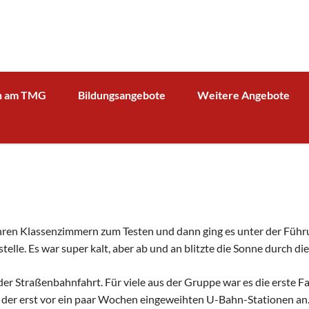
n am TMG
Bildungsangebote
Weitere Angebote
g und Verwaltung
Schulprofil
Bibliothek
Fächer
Kooperationspartner Wirts
BOA GmbH
MV
Arbeitsgemeinschaften
Sparkasse
Übersicht über AG - Angebot
aktuelle Beiträge zu den AGs
Kooperationspartner Forsc
hrerin
Modellbahn - AG
Comenius
rbeit
n ihren Klassenzimmern zum Testen und dann ging es unter der Führ
Tüftel - AG
KIT
elle. Es war super kalt, aber ab und an blitzte die Sonne durch d
n
Haus der Astronomie
Schüleraustausch, Klassenfahrten, Exkursionen
der Straßenbahnfahrt. Für viele aus der Gruppe war es die erste 
Präventionsprogramme
Begabtenförderung und Wettbewerbe
agement
 der erst vor ein paar Wochen eingeweihten U-Bahn-Stationen an