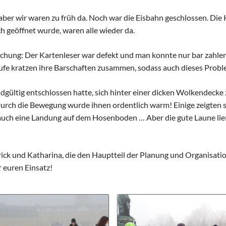
Schulhunde
Chor und Big Band
aber wir waren zu früh da. Noch war die Eisbahn geschlossen. Di
Schutzkonzept
ch geöffnet wurde, waren alle wieder da.
Sonderprojekte
Sternwarte
schung: Der Kartenleser war defekt und man konnte nur bar zahlen.
TMG - Shop
fe kratzen ihre Barschaften zusammen, sodass auch dieses Proble
gültig entschlossen hatte, sich hinter einer dicken Wolkendecke zu
Durch die Bewegung wurde ihnen ordentlich warm! Einige zeigten si
 auch eine Landung auf dem Hosenboden … Aber die gute Laune lie
atrick und Katharina, die den Hauptteil der Planung und Organisa
 euren Einsatz!