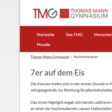
EN
Startseite
Das TMG
Mensche
In Kürze
Schulleitun
Moodle
Schuljubiläum: 50 Jahre TMG
Lehrer
Thomas-Mann Gymnasium
Nachrichtenleser
TMG - Flyer
Schüler - S
Anfahrt
Elternbeirat
7er auf dem Eis
Leitbild
Beratungsle
Haus- und Läuteordnung
Schulsoziala
Die Klassen trafen sich in der ersten Stunde i
Jahrgangsstufe, los Richtung Straßenbahnhaltest
Wetter am TMG
Förderverei
Hausaufgabenbetreuung
Ehemalige
Das erste Highlight ergab sich bereits während 
Mensa
Gebäudeman
an einer der hochmodernen, neuen Haltestellen