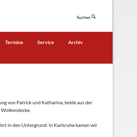
Suchen
Navigation
Termine
Service
Archiv
überspringen
Termine aktuell
Digitales Klassenbuch
chaft
A - B - Woche
Downloads / Links / Formulare
Ferienordnung
Sitemap
hung und Bildung
ung von Patrick und Katharina, beide aus der
ie Wolkendecke.
Fahrt in den Untergrund: In Karlsruhe kamen wir
.