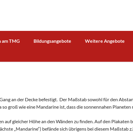
n am TMG
Bildungsangebote
Weitere Angebote
g und Verwaltung
Schulprofil
Bibliothek
Fächer
Kooperationspartner Wirts
BOA GmbH
MV
Arbeitsgemeinschaften
Sparkasse
Übersicht über AG - Angebot
aktuelle Beiträge zu den AGs
Kooperationspartner Forsc
hrerin
Modellbahn - AG
Comenius
rbeit
im Gang an der Decke befestigt. Der Maßstab sowohl für den Abstan
Tüftel - AG
KIT
twa so groß wie eine Mandarine ist, dass die sonnennahen Planeten
n
Haus der Astronomie
Schüleraustausch, Klassenfahrten, Exkursionen
en auf gleicher Höhe an den Wänden zu finden. Auf den Plakaten b
Präventionsprogramme
Begabtenförderung und Wettbewerbe
agement
 nächste „Mandarine“) befände sich übrigens bei diesem Maßstab z