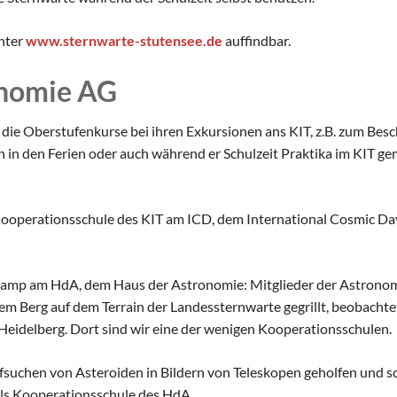
unter
www.sternwarte-stutensee.de
auffindbar.
onomie AG
se die Oberstufenkurse bei ihren Exkursionen ans KIT, z.B. zum 
n den Ferien oder auch während er Schulzeit Praktika im KIT ge
 Kooperationsschule des KIT am ICD, dem International Cosmic Day
o-Camp am HdA, dem Haus der Astronomie: Mitglieder der Astrono
em Berg auf dem Terrain der Landessternwarte gegrillt, beobachte
Heidelberg. Dort sind wir eine der wenigen Kooperationsschulen.
fsuchen von Asteroiden in Bildern von Teleskopen geholfen und s
als Kooperationsschule des HdA.