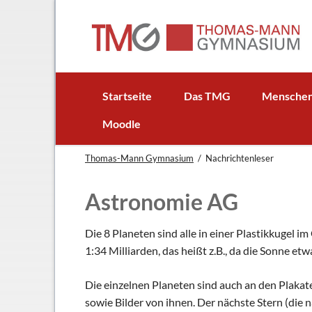
EN
Startseite
Das TMG
Mensche
In Kürze
Schulleitun
Moodle
Schuljubiläum: 50 Jahre TMG
Lehrer
Thomas-Mann Gymnasium
Nachrichtenleser
TMG - Flyer
Schüler - S
Anfahrt
Elternbeirat
Astronomie AG
Leitbild
Beratungsle
Haus- und Läuteordnung
Schulsoziala
Die 8 Planeten sind alle in einer Plastikkugel 
1:34 Milliarden, das heißt z.B., da die Sonne e
Wetter am TMG
Förderverei
Hausaufgabenbetreuung
Ehemalige
Die einzelnen Planeten sind auch an den Plakat
Mensa
Gebäudeman
sowie Bilder von ihnen. Der nächste Stern (die