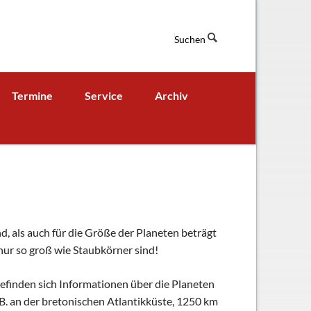
Suchen
Navigation
Termine
Service
Archiv
überspringen
Termine aktuell
Digitales Klassenbuch
chaft
A - B - Woche
Downloads / Links / Formulare
Ferienordnung
Sitemap
hung und Bildung
d, als auch für die Größe der Planeten beträgt
 nur so groß wie Staubkörner sind!
efinden sich Informationen über die Planeten
.B. an der bretonischen Atlantikküste, 1250 km