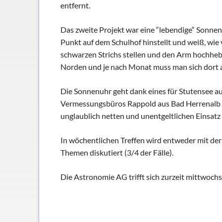
Schließfächer
entfernt.
Geschichte
Das zweite Projekt war eine “lebendige“ Sonnenu
Thomas Mann
Punkt auf dem Schulhof hinstellt und weiß, wie v
schwarzen Strichs stellen und den Arm hochhebe
Norden und je nach Monat muss man sich dort a
Die Sonnenuhr geht dank eines für Stutensee a
Vermessungsbüros Rappold aus Bad Herrenalb (und
unglaublich netten und unentgeltlichen Einsatz
In wöchentlichen Treffen wird entweder mit der 
Themen diskutiert (3/4 der Fälle).
Die Astronomie AG trifft sich zurzeit mittwochs