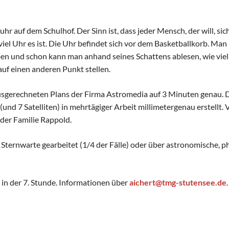
Schulhunde
Chor und Big Band
Schutzkonzept
hr auf dem Schulhof. Der Sinn ist, dass jeder Mensch, der will, s
Sonderprojekte
iel Uhr es ist. Die Uhr befindet sich vor dem Basketballkorb. Man m
Sternwarte
n und schon kann man anhand seines Schattens ablesen, wie viel U
TMG - Shop
uf einen anderen Punkt stellen.
usgerechneten Plans der Firma Astromedia auf 3 Minuten genau. 
 7 Satelliten) in mehrtägiger Arbeit millimetergenau erstellt. Vi
 der Familie Rappold.
Sternwarte gearbeitet (1/4 der Fälle) oder über astronomische, p
 in der 7. Stunde. Informationen über
aichert@tmg-stutensee.de
.