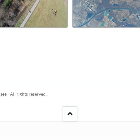
Schulhunde
Chor und Big Band
Schutzkonzept
Sonderprojekte
Sternwarte
TMG - Shop
 - All rights reserved.