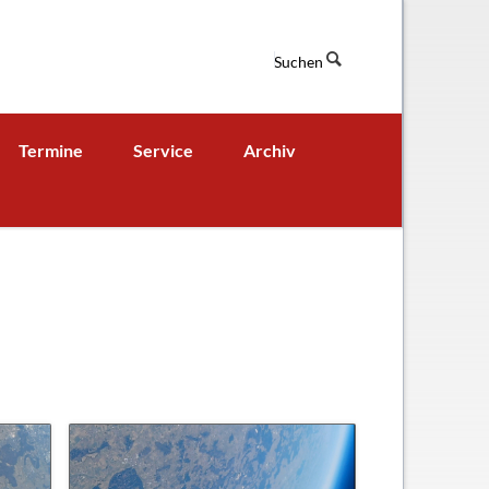
Suchen
Navigation
Termine
Service
Archiv
überspringen
Termine aktuell
Digitales Klassenbuch
chaft
A - B - Woche
Downloads / Links / Formulare
Ferienordnung
Sitemap
hung und Bildung