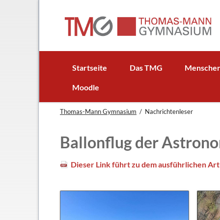
EN
Startseite
Das TMG
Mensche
In Kürze
Schulleitun
Moodle
Schuljubiläum: 50 Jahre TMG
Lehrer
Thomas-Mann Gymnasium
Nachrichtenleser
TMG - Flyer
Schüler - S
Anfahrt
Elternbeirat
Ballonflug der Astron
Leitbild
Beratungsle
Haus- und Läuteordnung
Schulsoziala
Dieser Link führt zu dem ausführlichen Art
Wetter am TMG
Förderverei
Hausaufgabenbetreuung
Ehemalige
Mensa
Gebäudeman