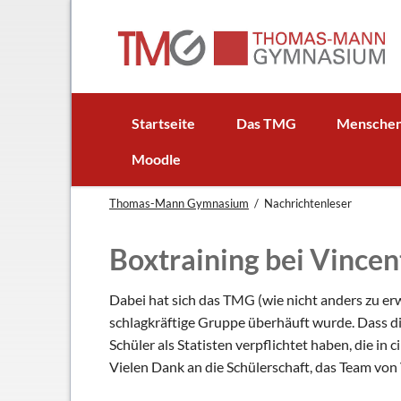
EN
Startseite
Das TMG
Mensche
In Kürze
Schulleitun
Moodle
Schuljubiläum: 50 Jahre TMG
Lehrer
Thomas-Mann Gymnasium
Nachrichtenleser
TMG - Flyer
Schüler - S
Anfahrt
Elternbeirat
Boxtraining bei Vincen
Leitbild
Beratungsle
Haus- und Läuteordnung
Schulsoziala
Dabei hat sich das TMG (wie nicht anders zu erw
schlagkräftige Gruppe überhäuft wurde. Dass di
Wetter am TMG
Förderverei
Schüler als Statisten verpflichtet haben, die in 
Hausaufgabenbetreuung
Ehemalige
Vielen Dank an die Schülerschaft, das Team von
Mensa
Gebäudeman