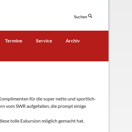
Suchen
Navigation
Termine
Service
Archiv
überspringen
Termine aktuell
Digitales Klassenbuch
chaft
A - B - Woche
Downloads / Links / Formulare
Ferienordnung
Sitemap
hung und Bildung
 Komplimenten für die super nette und sportlich-
ern vom SWR aufgefallen, die prompt einige
diese tolle Exkursion möglich gemacht hat.