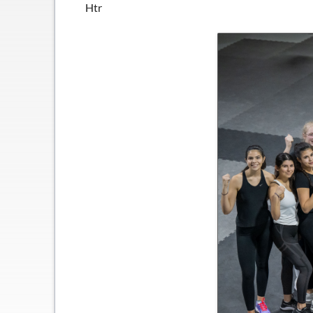
Schließfächer
Htr
Geschichte
Thomas Mann