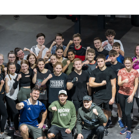
Schulhunde
Chor und Big Band
Schutzkonzept
Sonderprojekte
Sternwarte
TMG - Shop