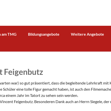
n am TMG
Bildungsangebote
Weitere Angebote
g und Verwaltung
Schulprofil
Bibliothek
Fächer
Kooperationspartner Wirts
BOA GmbH
MV
Arbeitsgemeinschaften
Sparkasse
Übersicht über AG - Angebot
t Feigenbutz
aktuelle Beiträge zu den AGs
Kooperationspartner Forsc
hrerin
Modellbahn - AG
Comenius
rbeit
arten war) so gut präsentiert, dass die begleitende Lehrkraft mit
Tüftel - AG
KIT
e Schüler eine tolle Figur gemacht haben, ist auch den Filmemach
n
circa einem Jahr im Tatort zu sehen sein werden.
Haus der Astronomie
Schüleraustausch, Klassenfahrten, Exkursionen
 Vincent Feigenbutz. Besonderen Dank auch an Herrn Siegele, der 
Präventionsprogramme
Begabtenförderung und Wettbewerbe
agement