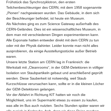
Frühstück das Synchrozyklotron, den ersten
Teilchenbeschleuniger des CERN, mit dem 1958 sogenannte
„Pionen“ nachgewiesen wurden. Das Gebäude, in dem sich
der Beschleuniger befindet, ist heute ein Museum.
Als Nächstes ging es zum Science Gateway außerhalb des
CERN-Geländes. Dies ist ein wissenschaftliches Museum, in
dem man mit verschiedenen Dingen experimentieren kann.
Alle Exponate hatten entweder direkt mit dem CERN zu tun
oder mit der Physik dahinter. Leider konnte man nicht alles
ausprobieren, da einige Ausstellungsstücke außer Betrieb
waren.
Unsere letzte Station am CERN lag in Frankreich: die
Werkstatt mit „Cleanrooms“, in der GEM-Detektoren in völliger
Isolation von Staubpartikeln gebaut und anschließend geprüft
werden. Diese Sauberkeit ist notwendig, weil Staub
Kurzschlüsse verursachen kann, sollte er in die kleinen Löcher
der GEM-Detektoren gelangen.
Vor der Abfahrt in Richtung KIT hatten wir noch die
Möglichkeit, uns im Supermarkt etwas zu essen zu kaufen,
was alle im Bus auch nutzten. Sechs Stunden später waren wir
alle zurück in Karlsruhe, froh, dass wir diese Reise machen