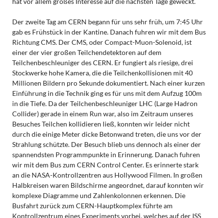
hat vor allem großes Interesse auf die nächsten Tage geweckt.
Der zweite Tag am CERN begann für uns sehr früh, um 7:45 Uhr
gab es Frühstück in der Kantine. Danach fuhren wir mit dem Bus
Richtung CMS. Der CMS, oder Compact-Muon-Solenoid, ist
einer der vier großen Teilchendetektoren auf dem
Teilchenbeschleuniger des CERN. Er fungiert als riesige, drei
Stockwerke hohe Kamera, die die Teilchenkollisionen mit 40
Millionen Bildern pro Sekunde dokumentiert. Nach einer kurzen
Einführung in die Technik ging es für uns mit dem Aufzug 100m
in die Tiefe. Da der Teilchenbeschleuniger LHC (Large Hadron
Collider) gerade in einem Run war, also im Zeitraum unseres
Besuches Teilchen kollidieren ließ, konnten wir leider nicht
durch die einige Meter dicke Betonwand treten, die uns vor der
Strahlung schützte. Der Besuch blieb uns dennoch als einer der
spannendsten Programmpunkte in Erinnerung. Danach fuhren
wir mit dem Bus zum CERN Control Center. Es erinnerte stark
an die NASA-Kontrollzentren aus Hollywood Filmen. In großen
Halbkreisen waren Bildschirme angeordnet, darauf konnten wir
komplexe Diagramme und Zahlenkolonnen erkennen. Die
Busfahrt zurück zum CERN-Hauptkomplex führte am
Kontrollzentrum eines Experiments vorbei, welches auf der ISS