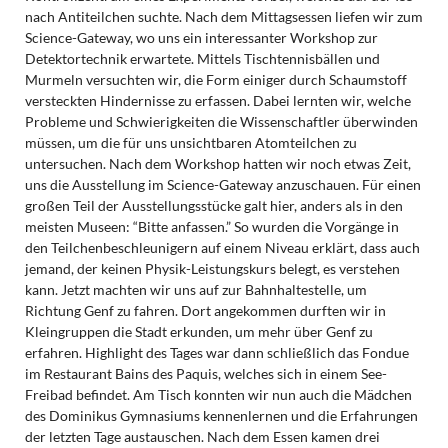
nach Antiteilchen suchte. Nach dem Mittagsessen liefen wir zum
Science-Gateway, wo uns ein interessanter Workshop zur
Detektortechnik erwartete. Mittels Tischtennisbällen und
Murmeln versuchten wir, die Form einiger durch Schaumstoff
versteckten Hindernisse zu erfassen. Dabei lernten wir, welche
Probleme und Schwierigkeiten die Wissenschaftler überwinden
müssen, um die für uns unsichtbaren Atomteilchen zu
untersuchen. Nach dem Workshop hatten wir noch etwas Zeit,
uns die Ausstellung im Science-Gateway anzuschauen. Für einen
großen Teil der Ausstellungsstücke galt hier, anders als in den
meisten Museen: “Bitte anfassen.” So wurden die Vorgänge in
den Teilchenbeschleunigern auf einem Niveau erklärt, dass auch
jemand, der keinen Physik-Leistungskurs belegt, es verstehen
kann. Jetzt machten wir uns auf zur Bahnhaltestelle, um
Richtung Genf zu fahren. Dort angekommen durften wir in
Kleingruppen die Stadt erkunden, um mehr über Genf zu
erfahren. Highlight des Tages war dann schließlich das Fondue
im Restaurant Bains des Paquis, welches sich in einem See-
Freibad befindet. Am Tisch konnten wir nun auch die Mädchen
des Dominikus Gymnasiums kennenlernen und die Erfahrungen
der letzten Tage austauschen. Nach dem Essen kamen drei