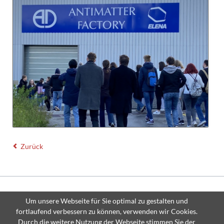
Zurück
© Copyright 2026 Thomas-Mann-Gymnasium Stutensee - All rights
Um unsere Webseite für Sie optimal zu gestalten und
reserved.
fortlaufend verbessern zu können, verwenden wir Cookies.
Navigation
Sitemap
Impressum
Datenschutzerklärung
Durch die weitere Nutzung der Webseite stimmen Sie der