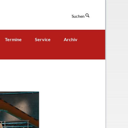
Suchen
Navigation
Termine
Service
Archiv
überspringen
Termine aktuell
Digitales Klassenbuch
chaft
A - B - Woche
Downloads / Links / Formulare
Ferienordnung
Sitemap
hung und Bildung