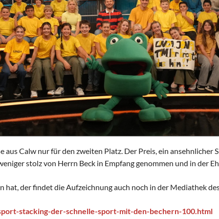
Schulhunde
Chor und Big Band
Schutzkonzept
Sonderprojekte
Sternwarte
TMG - Shop
 aus Calw nur für den zweiten Platz. Der Preis, ein ansehnlicher Si
eniger stolz von Herrn Beck in Empfang genommen und in der Ehr
en hat, der findet die Aufzeichnung auch noch in der Mediathek d
sport-stacking-der-schnelle-sport-mit-den-bechern-100.html