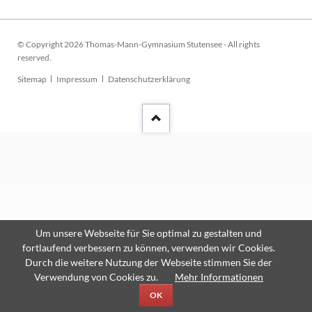
© Copyright 2026 Thomas-Mann-Gymnasium Stutensee - All rights
reserved.
Navigation
Sitemap
Impressum
Datenschutzerklärung
überspringen
Um unsere Webseite für Sie optimal zu gestalten und
fortlaufend verbessern zu können, verwenden wir Cookies.
Durch die weitere Nutzung der Webseite stimmen Sie der
Verwendung von Cookies zu.
Mehr Informationen
OK