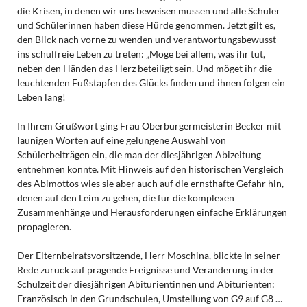
die Krisen, in denen wir uns beweisen müssen und alle Schüler
und Schülerinnen haben diese Hürde genommen. Jetzt gilt es,
den Blick nach vorne zu wenden und verantwortungsbewusst
ins schulfreie Leben zu treten: „Möge bei allem, was ihr tut,
neben den Händen das Herz beteiligt sein. Und möget ihr die
leuchtenden Fußstapfen des Glücks finden und ihnen folgen ein
Leben lang!
In Ihrem Grußwort ging Frau Oberbürgermeisterin Becker mit
launigen Worten auf eine gelungene Auswahl von
Schülerbeiträgen ein, die man der diesjährigen Abizeitung
entnehmen konnte. Mit Hinweis auf den historischen Vergleich
des Abimottos wies sie aber auch auf die ernsthafte Gefahr hin,
denen auf den Leim zu gehen, die für die komplexen
Zusammenhänge und Herausforderungen einfache Erklärungen
propagieren.
Der Elternbeiratsvorsitzende, Herr Moschina, blickte in seiner
Rede zurück auf prägende Ereignisse und Veränderung in der
Schulzeit der diesjährigen Abiturientinnen und Abiturienten:
Französisch in den Grundschulen, Umstellung von G9 auf G8 …