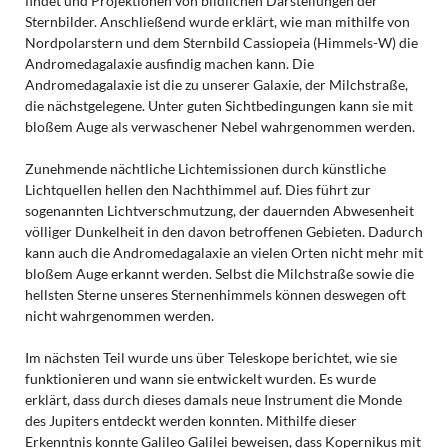
findet und Projektionen von bildlichen Darstellungen der
Sternbilder. Anschließend wurde erklärt, wie man mithilfe von
Nordpolarstern und dem Sternbild Cassiopeia (Himmels-W) die
Andromedagalaxie ausfindig machen kann. Die
Andromedagalaxie ist die zu unserer Galaxie, der Milchstraße,
die nächstgelegene. Unter guten Sichtbedingungen kann sie mit
bloßem Auge als verwaschener Nebel wahrgenommen werden.
Zunehmende nächtliche Lichtemissionen durch künstliche
Lichtquellen hellen den Nachthimmel auf. Dies führt zur
sogenannten Lichtverschmutzung, der dauernden Abwesenheit
völliger Dunkelheit in den davon betroffenen Gebieten. Dadurch
kann auch die Andromedagalaxie an vielen Orten nicht mehr mit
bloßem Auge erkannt werden. Selbst die Milchstraße sowie die
hellsten Sterne unseres Sternenhimmels können deswegen oft
nicht wahrgenommen werden.
Im nächsten Teil wurde uns über Teleskope berichtet, wie sie
funktionieren und wann sie entwickelt wurden. Es wurde
erklärt, dass durch dieses damals neue Instrument die Monde
des Jupiters entdeckt werden konnten. Mithilfe dieser
Erkenntnis konnte Galileo Galilei beweisen, dass Kopernikus mit