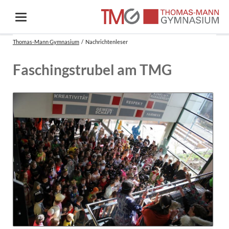
Thomas-Mann Gymnasium
Nachrichtenleser
Faschingstrubel am TMG