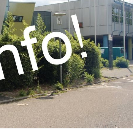
Schulhunde
Chor und Big Band
Schutzkonzept
Sonderprojekte
Sternwarte
TMG - Shop