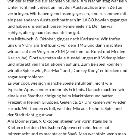
von der ersten bis zur sechsten Stunde. Am Nachmittag war kein
Unterricht mehr. ideal, um mit den Austauschpartnern Zeit zu
verbringen. Wir haben gemeinsam gegessen, sind zusammen mit
ein paar anderen Austauschpartnern im LAGO bowlen gegangen
und haben uns einfach besser kennengelernt. Der Tag war
ruhiger, aber genau das machte ihn gut.
Am Mittwoch, 8. Oktober, ging es nach Karlsruhe. Wir trafen
uns um 9 Uhr am Treffpunkt vor dem TMG und dann machten
wir uns auf den Weg zum ZKM (Zentrum für Kunst und Medien
Karlsruhe). Dort warteten viele Ausstellungen mit Videospielen
und interaktiven Installationen auf uns. Zum Beispiel konnten
wir alte Spiele wie „Pac-Man“ und „Donkey Kong“ entdecken und
sogar ausprobieren.
Es war cool, wie sich manche Spiele anfühlten: nicht wie
typische Apps, sondern mehr als Erlebnis. Danach machten wir
eine kurze Stadtbesichtigung beim Marktplatz und hatten
Freizeit in kleinen Gruppen. Gegen ca. 17 Uhr kamen wir wieder
zurück. Wir fanden es toll, weil der Mix aus Technik, Spiel und
der Stadt richtig gut war.
Am Donnerstag, 9. Oktober, stiegen wir vormittags beim
Klettern bei dem Deutschen Alpenverein ein. Jeder hat
mitgemacht und es machte echt Spaß. Man war stolz, wenn man