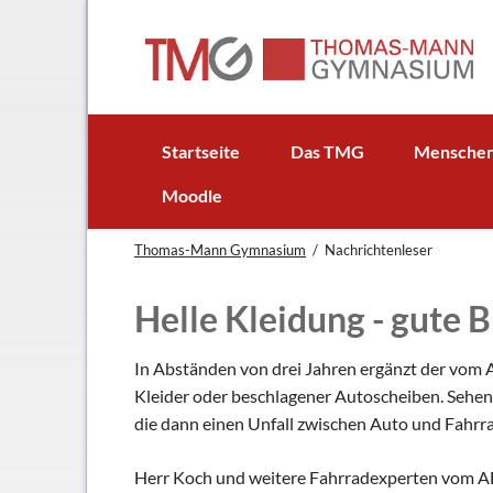
EN
Startseite
Das TMG
Mensche
In Kürze
Schulleitun
Moodle
Schuljubiläum: 50 Jahre TMG
Lehrer
Thomas-Mann Gymnasium
Nachrichtenleser
TMG - Flyer
Schüler - S
Anfahrt
Elternbeirat
Helle Kleidung - gute
Leitbild
Beratungsle
Haus- und Läuteordnung
Schulsoziala
In Abständen von drei Jahren ergänzt der vom 
Kleider oder beschlagener Autoscheiben. Sehen
Wetter am TMG
Förderverei
die dann einen Unfall zwischen Auto und Fahrr
Hausaufgabenbetreuung
Ehemalige
Mensa
Gebäudeman
Herr Koch und weitere Fahrradexperten vom AD