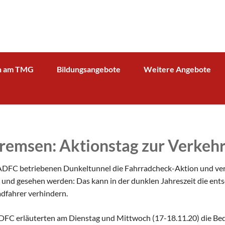
n am TMG
Bildungsangebote
Weitere Angebote
g und Verwaltung
Schulprofil
Bibliothek
Fächer
Kooperationspartner Wirts
BOA GmbH
MV
Arbeitsgemeinschaften
Sparkasse
Übersicht über AG - Angebot
 Bremsen: Aktionstag zur Verke
aktuelle Beiträge zu den AGs
Kooperationspartner Forsc
hrerin
Modellbahn - AG
Comenius
rbeit
ADFC betriebenen Dunkeltunnel die Fahrradcheck-Aktion und vera
Tüftel - AG
KIT
 und gesehen werden: Das kann in der dunklen Jahreszeit die e
n
adfahrer verhindern.
Haus der Astronomie
Schüleraustausch, Klassenfahrten, Exkursionen
Präventionsprogramme
Begabtenförderung und Wettbewerbe
agement
FC erläuterten am Dienstag und Mittwoch (17-18.11.20) die Bed