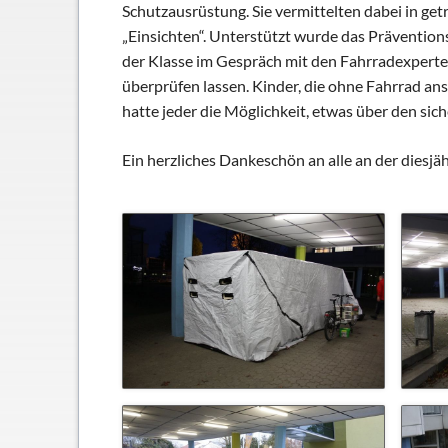
Schließfächer
Schutzausrüstung. Sie vermittelten dabei in ge
„Einsichten“. Unterstützt wurde das Präventions
Geschichte
der Klasse im Gespräch mit den Fahrradexperten
Thomas Mann
überprüfen lassen. Kinder, die ohne Fahrrad a
hatte jeder die Möglichkeit, etwas über den si
Ein herzliches Dankeschön an alle an der diesjä