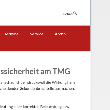
Suchen
Navigation
Termine
Service
Archiv
überspringen
Termine aktuell
Digitales Klassenbuch
chaft
A - B - Woche
Downloads / Links / Formulare
Ferienordnung
Sitemap
hrssicherheit am TMG
hung und Bildung
nschaulicht eindrucksvoll die Wirkung heller
ntscheidenden Sekundenbruchteile ausmachen,
eutung einer korrekten Beleuchtung bzw.