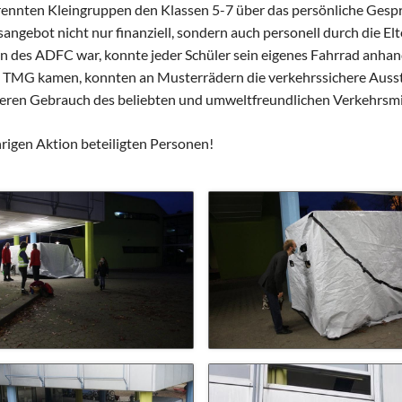
Schulhunde
Chor und Big Band
trennten Kleingruppen den Klassen 5-7 über das persönliche Gesp
angebot nicht nur finanziell, sondern auch personell durch die E
Schutzkonzept
 des ADFC war, konnte jeder Schüler sein eigenes Fahrrad anhand
Sonderprojekte
ns TMG kamen, konnten an Musterrädern die verkehrssichere Auss
Sternwarte
cheren Gebrauch des beliebten und umweltfreundlichen Verkehrsmit
TMG - Shop
hrigen Aktion beteiligten Personen!