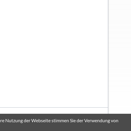
Navigation
Sitemap
Impressum
Datenschutzerklärung
itere Nutzung der Webseite stimmen Sie der Verwendung von
überspringen