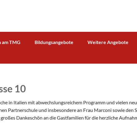
n am TMG
Bildungsangebote
Weitere Angebote
g und Verwaltung
Schulprofil
Bibliothek
Fächer
Kooperationspartner Wirts
BOA GmbH
MV
Arbeitsgemeinschaften
Sparkasse
Übersicht über AG - Angebot
sse 10
aktuelle Beiträge zu den AGs
Kooperationspartner Forsc
hrerin
Modellbahn - AG
Comenius
rbeit
oche in Italien mit abwechslungsreichem Programm und vielen ne
Tüftel - AG
KIT
chen Partnerschule und insbesondere an Frau Marconi sowie den Schu
n
roßes Dankeschön an die Gastfamilien für die herzliche Aufnahm
Haus der Astronomie
Schüleraustausch, Klassenfahrten, Exkursionen
Präventionsprogramme
Begabtenförderung und Wettbewerbe
agement