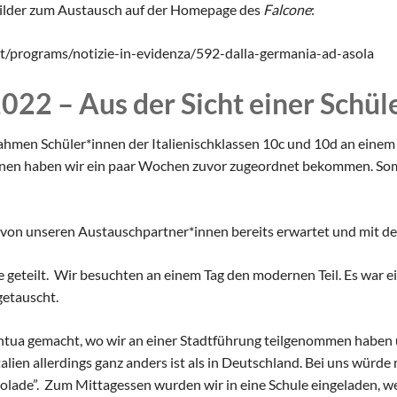
Schulhunde
Chor und Big Band
 Bilder zum Austausch auf der Homepage des
Falcone
:
Schutzkonzept
it/programs/notizie-in-evidenza/592-dalla-germania-ad-asola
Sonderprojekte
Sternwarte
022 – Aus der Sicht einer Schül
TMG - Shop
hmen Schüler*innen der Italienischklassen 10c und 10d an einem A
*innen haben wir ein paar Wochen zuvor zugeordnet bekommen. Som
ir von unseren Austauschpartner*innen bereits erwartet und mit d
eile geteilt. Wir besuchten an einem Tag den modernen Teil. Es wa
getauscht.
tua gemacht, wo wir an einer Stadtführung teilgenommen haben un
alien allerdings ganz anders ist als in Deutschland. Bei uns würde
okolade”. Zum Mittagessen wurden wir in eine Schule eingeladen, we