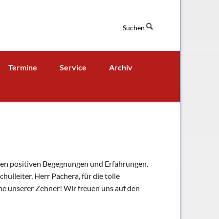
Suchen
Navigation
Termine
Service
Archiv
überspringen
Termine aktuell
Digitales Klassenbuch
chaft
A - B - Woche
Downloads / Links / Formulare
Ferienordnung
Sitemap
hung und Bildung
uen positiven Begegnungen und Erfahrungen.
lleiter, Herr Pachera, für die tolle
e unserer Zehner! Wir freuen uns auf den