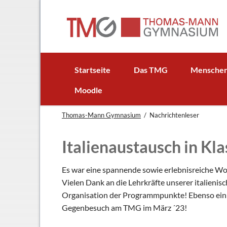
EN
Startseite
Das TMG
Mensche
In Kürze
Schulleitun
Moodle
Schuljubiläum: 50 Jahre TMG
Lehrer
Thomas-Mann Gymnasium
Nachrichtenleser
TMG - Flyer
Schüler - S
Anfahrt
Elternbeirat
Italienaustausch in Kla
Leitbild
Beratungsle
Haus- und Läuteordnung
Schulsoziala
Es war eine spannende sowie erlebnisreiche W
Vielen Dank an die Lehrkräfte unserer italienis
Wetter am TMG
Förderverei
Organisation der Programmpunkte! Ebenso ein g
Hausaufgabenbetreuung
Ehemalige
Gegenbesuch am TMG im März ´23!
Mensa
Gebäudeman