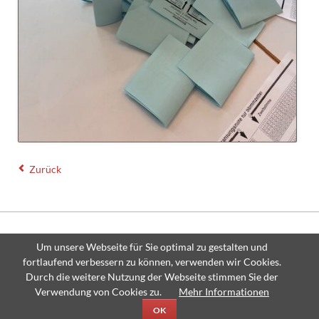
Zurück
© Copyright 2026 Thomas-Mann-Gymnasium Stutensee - All rights
Um unsere Webseite für Sie optimal zu gestalten und
reserved.
fortlaufend verbessern zu können, verwenden wir Cookies.
Navigation
Sitemap
Impressum
Datenschutzerklärung
Durch die weitere Nutzung der Webseite stimmen Sie der
überspringen
Verwendung von Cookies zu.
Mehr Informationen
OK