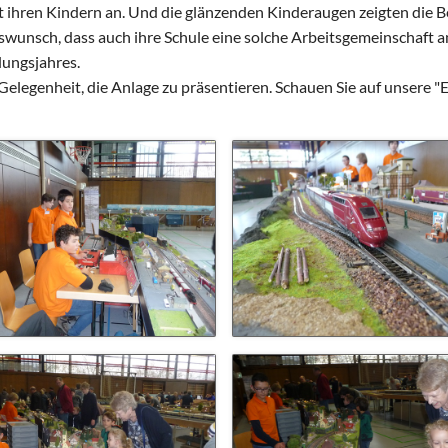
Schulhunde
Chor und Big Band
mit ihren Kindern an. Und die glänzenden Kinderaugen zeigten di
swunsch, dass auch ihre Schule eine solche Arbeitsgemeinschaft a
Schutzkonzept
lungsjahres.
Sonderprojekte
 Gelegenheit, die Anlage zu präsentieren. Schauen Sie auf unsere
Sternwarte
TMG - Shop