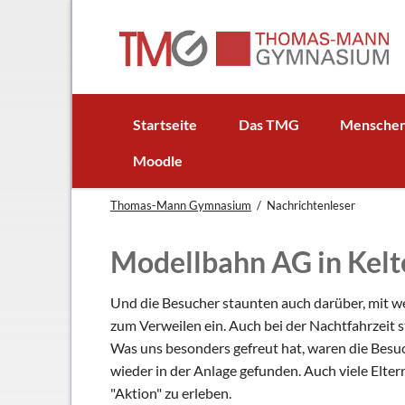
EN
Startseite
Das TMG
Mensche
In Kürze
Schulleitun
Moodle
Schuljubiläum: 50 Jahre TMG
Lehrer
Thomas-Mann Gymnasium
Nachrichtenleser
TMG - Flyer
Schüler - S
Anfahrt
Elternbeirat
Modellbahn AG in Kelt
Leitbild
Beratungsle
Haus- und Läuteordnung
Schulsoziala
Und die Besucher staunten auch darüber, mit we
zum Verweilen ein. Auch bei der Nachtfahrzeit 
Wetter am TMG
Förderverei
Was uns besonders gefreut hat, waren die Besuc
Hausaufgabenbetreuung
Ehemalige
wieder in der Anlage gefunden. Auch viele Elte
Mensa
Gebäudeman
"Aktion" zu erleben.