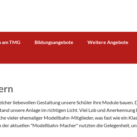
n am TMG
Bildungsangebote
Weitere Angebote
g und Verwaltung
Schulprofil
Bibliothek
Fächer
Kooperationspartner Wirts
BOA GmbH
MV
Arbeitsgemeinschaften
Sparkasse
Übersicht über AG - Angebot
ern
aktuelle Beiträge zu den AGs
Kooperationspartner Forsc
hrerin
Modellbahn - AG
Comenius
rbeit
lcher liebevollen Gestaltung unsere Schüler ihre Module bauen. D
Tüftel - AG
KIT
stand unsere Anlage im richtigen Licht. Viel Lob und Anerkennung 
n
he vieler ehemaliger Modellbahn-Mitglieder, was fast wie ein Kla
Haus der Astronomie
Schüleraustausch, Klassenfahrten, Exkursionen
rn der aktuellen "Modellbahn-Macher" nutzten die Gelegenheit, un
Präventionsprogramme
Begabtenförderung und Wettbewerbe
agement