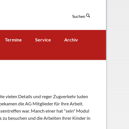
Suchen
Navigation
Termine
Service
Archiv
überspringen
Termine aktuell
Digitales Klassenbuch
chaft
A - B - Woche
Downloads / Links / Formulare
Ferienordnung
Sitemap
hung und Bildung
ie vielen Details und reger Zugverkehr luden
bekamen die AG Mitglieder für Ihre Arbeit.
ssentreffen war. Manch einer hat "sein" Modul
s zu besuchen und die Arbeiten ihrer Kinder in