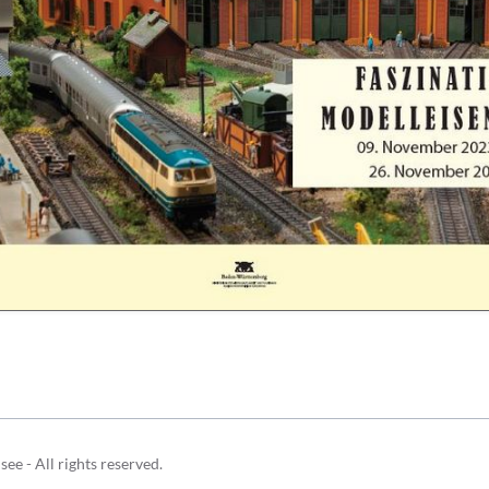
Schulhunde
Chor und Big Band
Schutzkonzept
Sonderprojekte
Sternwarte
TMG - Shop
 - All rights reserved.