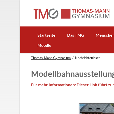
EN
Startseite
Das TMG
Mensche
In Kürze
Schulleitun
Moodle
Schuljubiläum: 50 Jahre TMG
Lehrer
Thomas-Mann Gymnasium
Nachrichtenleser
TMG - Flyer
Schüler - S
Anfahrt
Elternbeirat
Modellbahnausstellung
Leitbild
Beratungsle
Haus- und Läuteordnung
Schulsoziala
Für mehr Informationen: Dieser Link führt z
Wetter am TMG
Förderverei
Hausaufgabenbetreuung
Ehemalige
Mensa
Gebäudeman