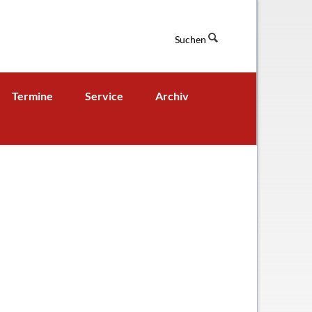
Suchen
Navigation
Termine
Service
Archiv
überspringen
Termine aktuell
Digitales Klassenbuch
chaft
A - B - Woche
Downloads / Links / Formulare
Ferienordnung
Sitemap
hung und Bildung