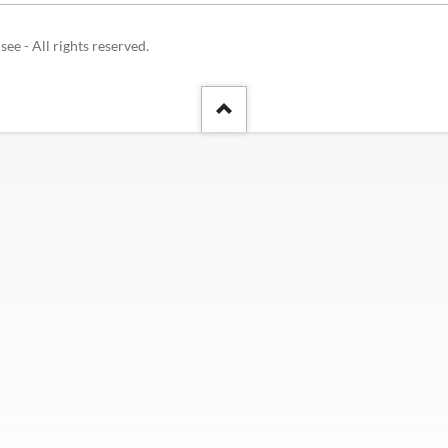
Schulhunde
Chor und Big Band
Schutzkonzept
 - All rights reserved.
Sonderprojekte
Sternwarte
TMG - Shop