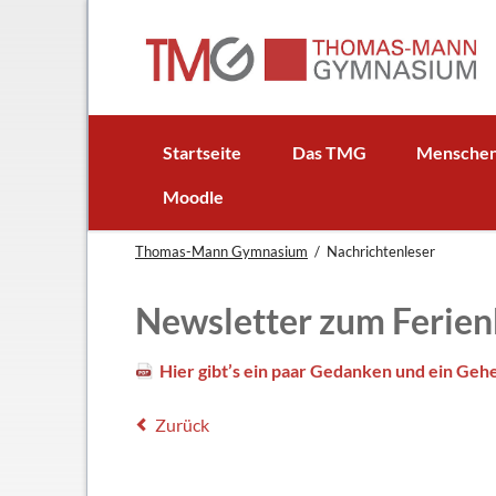
EN
Startseite
Das TMG
Mensche
In Kürze
Schulleitun
Moodle
Schuljubiläum: 50 Jahre TMG
Lehrer
Thomas-Mann Gymnasium
Nachrichtenleser
TMG - Flyer
Schüler - S
Anfahrt
Elternbeirat
Newsletter zum Ferie
Leitbild
Beratungsle
Haus- und Läuteordnung
Schulsoziala
Hier gibt’s ein paar Gedanken und ein Geh
Wetter am TMG
Förderverei
Zurück
Hausaufgabenbetreuung
Ehemalige
Mensa
Gebäudeman