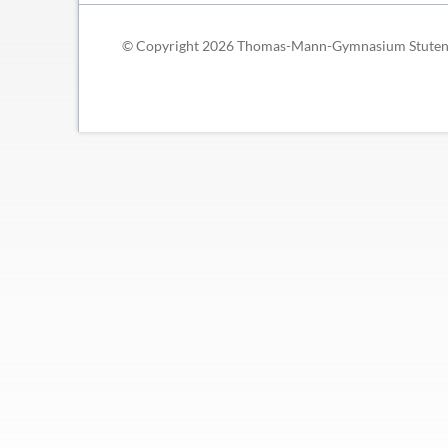
Schließfächer
Geschichte
© Copyright 2026 Thomas-Mann-Gymnasium Stutensee
Thomas Mann