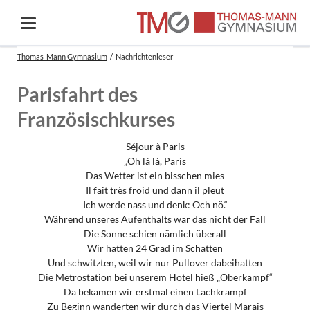
Thomas-Mann Gymnasium
Nachrichtenleser
Parisfahrt des
Französischkurses
Séjour à Paris
„Oh là là, Paris
Das Wetter ist ein bisschen mies
Il fait très froid und dann il pleut
Ich werde nass und denk: Och nö.“
Während unseres Aufenthalts war das nicht der Fall
Die Sonne schien nämlich überall
Wir hatten 24 Grad im Schatten
Und schwitzten, weil wir nur Pullover dabeihatten
Die Metrostation bei unserem Hotel hieß „Oberkampf“
Da bekamen wir erstmal einen Lachkrampf
Zu Beginn wanderten wir durch das Viertel Marais