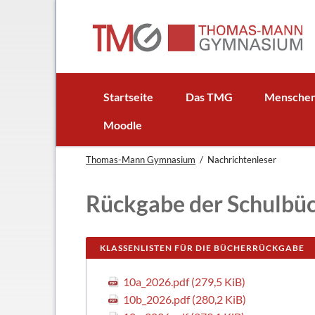
EN
Startseite
Das TMG
Mensche
In Kürze
Schulleitun
Moodle
Schuljubiläum: 50 Jahre TMG
Lehrer
Thomas-Mann Gymnasium
Nachrichtenleser
TMG - Flyer
Schüler - S
Anfahrt
Elternbeirat
Rückgabe der Schulbü
Leitbild
Beratungsle
Haus- und Läuteordnung
Schulsoziala
KLASSENLISTEN FÜR DIE BÜCHERRÜCKGABE
Wetter am TMG
Förderverei
Hausaufgabenbetreuung
Ehemalige
10a_2026.pdf
(279,5 KiB)
10b_2026.pdf
Mensa
(280,2 KiB)
Gebäudeman