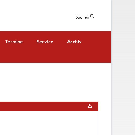
Suchen
Navigation
Termine
Service
Archiv
überspringen
Termine aktuell
Digitales Klassenbuch
chaft
A - B - Woche
Downloads / Links / Formulare
Ferienordnung
Sitemap
hung und Bildung