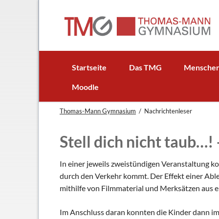
EN
Startseite
Das TMG
Mensche
In Kürze
Schulleitun
Moodle
Schuljubiläum: 50 Jahre TMG
Lehrer
Thomas-Mann Gymnasium
Nachrichtenleser
TMG - Flyer
Schüler - S
Anfahrt
Elternbeirat
Stell dich nicht taub…!
Leitbild
Beratungsle
Haus- und Läuteordnung
Schulsoziala
In einer jeweils zweistündigen Veranstaltung k
durch den Verkehr kommt. Der Effekt einer Ab
Wetter am TMG
Förderverei
mithilfe von Filmmaterial und Merksätzen aus 
Hausaufgabenbetreuung
Ehemalige
Mensa
Gebäudeman
Im Anschluss daran konnten die Kinder dann im 