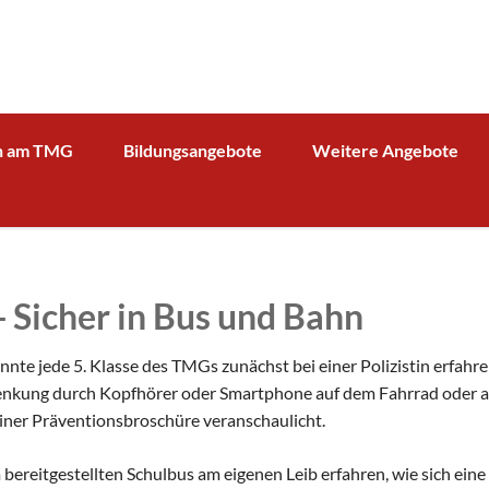
n am TMG
Bildungsangebote
Weitere Angebote
g und Verwaltung
Schulprofil
Bibliothek
Fächer
Kooperationspartner Wirts
BOA GmbH
MV
Arbeitsgemeinschaften
Sparkasse
Übersicht über AG - Angebot
 - Sicher in Bus und Bahn
aktuelle Beiträge zu den AGs
Kooperationspartner Forsc
hrerin
Modellbahn - AG
Comenius
rbeit
onnte jede 5. Klasse des TMGs zunächst bei einer Polizistin erfa
Tüftel - AG
KIT
lenkung durch Kopfhörer oder Smartphone auf dem Fahrrad oder a
n
einer Präventionsbroschüre veranschaulicht.
Haus der Astronomie
Schüleraustausch, Klassenfahrten, Exkursionen
Präventionsprogramme
Begabtenförderung und Wettbewerbe
agement
bereitgestellten Schulbus am eigenen Leib erfahren, wie sich eine