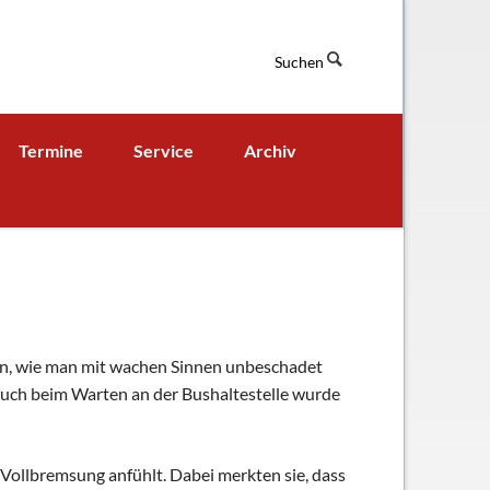
Suchen
Navigation
Termine
Service
Archiv
überspringen
Termine aktuell
Digitales Klassenbuch
chaft
A - B - Woche
Downloads / Links / Formulare
Ferienordnung
Sitemap
hung und Bildung
hren, wie man mit wachen Sinnen unbeschadet
uch beim Warten an der Bushaltestelle wurde
 Vollbremsung anfühlt. Dabei merkten sie, dass