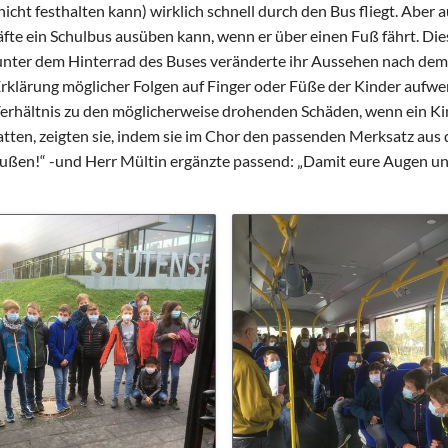
Schulhunde
Chor und Big Band
icht festhalten kann) wirklich schnell durch den Bus fliegt. Aber
fte ein Schulbus ausüben kann, wenn er über einen Fuß fährt. Die
Schutzkonzept
 unter dem Hinterrad des Buses veränderte ihr Aussehen nach dem 
Sonderprojekte
Erklärung möglicher Folgen auf Finger oder Füße der Kinder aufw
Sternwarte
 Verhältnis zu den möglicherweise drohenden Schäden, wenn ein K
TMG - Shop
hatten, zeigten sie, indem sie im Chor den passenden Merksatz au
außen!“ -und Herr Mültin ergänzte passend: „Damit eure Augen un