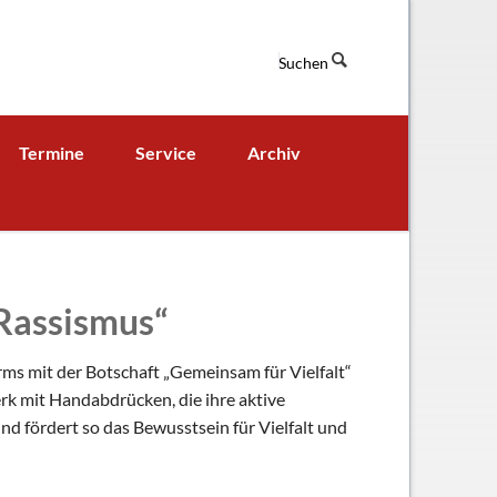
Suchen
Navigation
Termine
Service
Archiv
überspringen
Termine aktuell
Digitales Klassenbuch
chaft
A - B - Woche
Downloads / Links / Formulare
Ferienordnung
Sitemap
 Rassismus“
hung und Bildung
rms mit der Botschaft „Gemeinsam für Vielfalt“
k mit Handabdrücken, die ihre aktive
nd fördert so das Bewusstsein für Vielfalt und