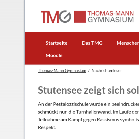
EN
Startseite
Das TMG
Mensche
In Kürze
Schulleitun
Moodle
Schuljubiläum: 50 Jahre TMG
Lehrer
Thomas-Mann Gymnasium
Nachrichtenleser
TMG - Flyer
Schüler - S
Anfahrt
Elternbeirat
Stutensee zeigt sich s
Leitbild
Beratungsle
Haus- und Läuteordnung
Schulsoziala
An der Pestalozzischule wurde ein beeindrucken
schmückt nun die Turnhallenwand. Im Laufe der
Wetter am TMG
Förderverei
Teilnahme am Kampf gegen Rassismus symbolisiere
Hausaufgabenbetreuung
Ehemalige
Respekt.
Mensa
Gebäudeman