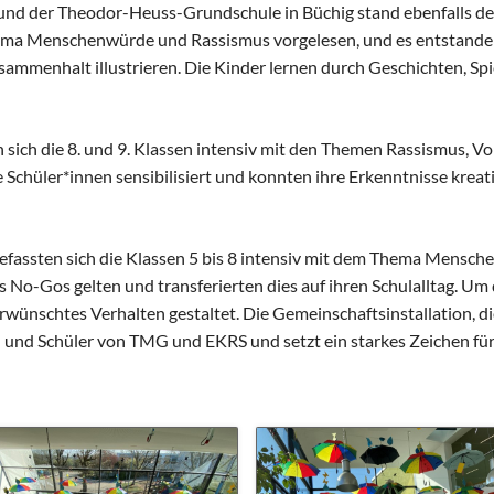
Schulhunde
Chor und Big Band
und der Theodor-Heuss-Grundschule in Büchig stand ebenfalls de
ma Menschenwürde und Rassismus vorgelesen, und es entstanden
Schutzkonzept
sammenhalt illustrieren. Die Kinder lernen durch Geschichten, Sp
Sonderprojekte
Sternwarte
TMG - Shop
 sich die 8. und 9. Klassen intensiv mit den Themen Rassismus, 
hüler*innen sensibilisiert und konnten ihre Erkenntnisse kreati
ten sich die Klassen 5 bis 8 intensiv mit dem Thema Menschen
 No-Gos gelten und transferierten dies auf ihren Schulalltag. Um
wünschtes Verhalten gestaltet. Die Gemeinschaftsinstallation, die 
 und Schüler von TMG und EKRS und setzt ein starkes Zeichen fü