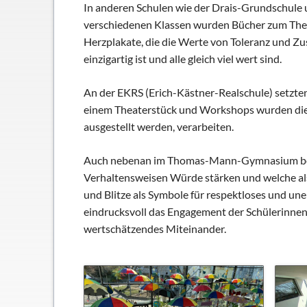
Schließfächer
In anderen Schulen wie der Drais-Grundschule 
verschiedenen Klassen wurden Bücher zum The
Geschichte
Herzplakate, die die Werte von Toleranz und Zu
Thomas Mann
einzigartig ist und alle gleich viel wert sind.
An der EKRS (Erich-Kästner-Realschule) setzten
einem Theaterstück und Workshops wurden die Sc
ausgestellt werden, verarbeiten.
Auch nebenan im Thomas-Mann-Gymnasium befass
Verhaltensweisen Würde stärken und welche als
und Blitze als Symbole für respektloses und uner
eindrucksvoll das Engagement der Schülerinnen
wertschätzendes Miteinander.