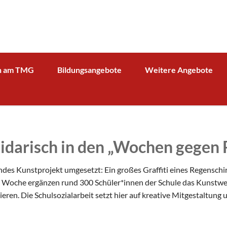
n am TMG
Bildungsangebote
Weitere Angebote
g und Verwaltung
Schulprofil
Bibliothek
Fächer
Kooperationspartner Wirts
BOA GmbH
MV
Arbeitsgemeinschaften
Sparkasse
Übersicht über AG - Angebot
olidarisch in den „Wochen gegen
aktuelle Beiträge zu den AGs
Kooperationspartner Forsc
hrerin
Modellbahn - AG
Comenius
rbeit
des Kunstprojekt umgesetzt: Ein großes Graffiti eines Regenschi
Tüftel - AG
KIT
 Woche ergänzen rund 300 Schüler*innen der Schule das Kunstwer
n
n. Die Schulsozialarbeit setzt hier auf kreative Mitgestaltung u
Haus der Astronomie
Schüleraustausch, Klassenfahrten, Exkursionen
Präventionsprogramme
Begabtenförderung und Wettbewerbe
agement