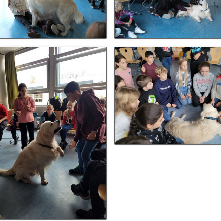
Schulhunde
Chor und Big Band
Schutzkonzept
Sonderprojekte
Sternwarte
TMG - Shop