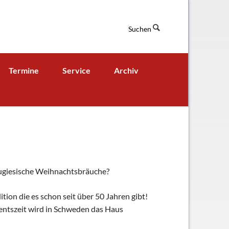
Suchen
Navigation
Termine
Service
Archiv
überspringen
Termine aktuell
Digitales Klassenbuch
chaft
A - B - Woche
Downloads / Links / Formulare
Ferienordnung
Sitemap
hung und Bildung
tugiesische Weihnachtsbräuche?
ion die es schon seit über 50 Jahren gibt!
ventszeit wird in Schweden das Haus