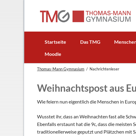
EN
Startseite
Das TMG
Mensche
In Kürze
Schulleitun
Moodle
Schuljubiläum: 50 Jahre TMG
Lehrer
Thomas-Mann Gymnasium
Nachrichtenleser
TMG - Flyer
Schüler - S
Anfahrt
Elternbeirat
Weihnachtspost aus E
Leitbild
Beratungsle
Haus- und Läuteordnung
Schulsoziala
Wie feiern nun eigentlich die Menschen in Eur
Wetter am TMG
Förderverei
Wusstet ihr, dass an Weihnachten fast alle Sch
Hausaufgabenbetreuung
Ehemalige
Ebenfalls erstaunt hat die 9c, dass die meiste
Mensa
Gebäudeman
traditionellerweise geputzt und Plätzchen mit 