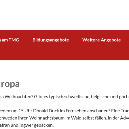
n am TMG
Bildungsangebote
Weitere Angebote
g und Verwaltung
Schulprofil
Bibliothek
Fächer
Kooperationspartner Wirts
BOA GmbH
MV
Arbeitsgemeinschaften
Sparkasse
Übersicht über AG - Angebot
uropa
aktuelle Beiträge zu den AGs
Kooperationspartner Forsc
hrerin
Modellbahn - AG
Comenius
rbeit
opa Weihnachten? Gibt es typisch schwedische, belgische und por
Tüftel - AG
KIT
n
weden um 15 Uhr Donald Duck im Fernsehen anschauen? Eine Tradit
Haus der Astronomie
Schüleraustausch, Klassenfahrten, Exkursionen
n Schweden ihren Weihnachtsbaum im Wald selbst fällen. In der Ad
Präventionsprogramme
Begabtenförderung und Wettbewerbe
agement
Safran und Ingwer gebacken.