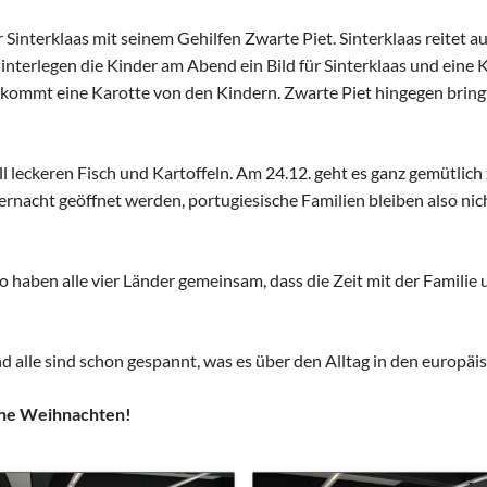
Schulhunde
Chor und Big Band
Sinterklaas mit seinem Gehilfen Zwarte Piet. Sinterklaas reitet a
Schutzkonzept
terlegen die Kinder am Abend ein Bild für Sinterklaas und eine Kl
Sonderprojekte
s bekommt eine Karotte von den Kindern. Zwarte Piet hingegen bri
Sternwarte
TMG - Shop
l leckeren Fisch und Kartoffeln. Am 24.12. geht es ganz gemütlich 
nacht geöffnet werden, portugiesische Familien bleiben also nicht 
so haben alle vier Länder gemeinsam, dass die Zeit mit der Familie
 alle sind schon gespannt, was es über den Alltag in den europäis
frohe Weihnachten!