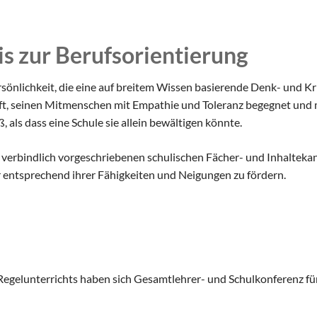
BOA GmbH
MV
Arbeitsgemeinschaften
Sparkasse
Übersicht über AG - Angebot
is zur Berufsorientierung
aktuelle Beiträge zu den AGs
Kooperationspartner Forsc
hrerin
Modellbahn - AG
Comenius
rbeit
önlichkeit, die eine auf breitem Wissen basierende Denk- und Krit
Tüftel - AG
KIT
ft, seinen Mitmenschen mit Empathie und Toleranz begegnet und 
n
ß, als dass eine Schule sie allein bewältigen könnte.
Haus der Astronomie
Schüleraustausch, Klassenfahrten, Exkursionen
Präventionsprogramme
Begabtenförderung und Wettbewerbe
agement
m verbindlich vorgeschriebenen schulischen Fächer- und Inhaltek
Schulhunde
Chor und Big Band
r entsprechend ihrer Fähigkeiten und Neigungen zu fördern.
Schutzkonzept
Sonderprojekte
Sternwarte
TMG - Shop
 Regelunterrichts haben sich Gesamtlehrer- und Schulkonferenz fü