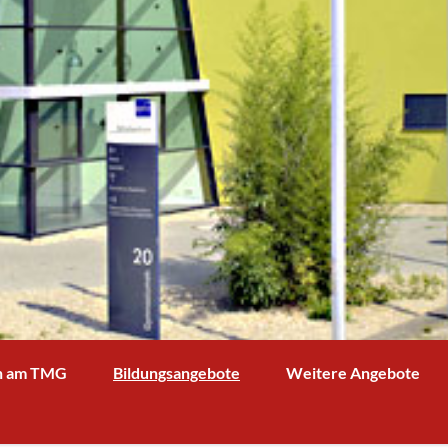
n am TMG
Bildungsangebote
Weitere Angebote
g und Verwaltung
Schulprofil
Bibliothek
Fächer
Kooperationspartner Wirts