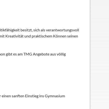
Ferienordnung
Sitemap
hung und Bildung
ikfähigkeit besitzt, sich als verantwortungsvoll
mit Kreativität und praktischem Können seinen
anon gibt es am TMG Angebote aus völlig
r einen sanften Einstieg ins Gymnasium