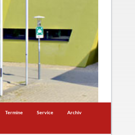
Navigation
Termine
Service
Archiv
überspringen
Termine aktuell
Digitales Klassenbuch
chaft
A - B - Woche
Downloads / Links / Formulare