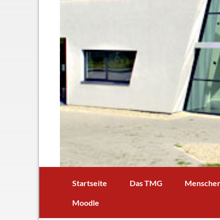
Startseite
Das TMG
Mensche
In Kürze
Schulleitun
Moodle
Schuljubiläum: 50 Jahre TMG
Lehrer