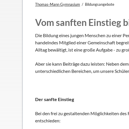
Thomas-Mann Gymnasium
Bildungsangebote
TMG - Flyer
Schüler - S
Anfahrt
Elternbeirat
Vom sanften Einstieg b
Leitbild
Beratungsle
Haus- und Läuteordnung
Schulsoziala
Die Bildung eines jungen Menschen zu einer Pers
handelndes Mitglied einer Gemeinschaft begrei
Wetter am TMG
Förderverei
Alltag bewältigt, ist eine große Aufgabe - zu gro
Hausaufgabenbetreuung
Ehemalige
Mensa
Gebäudeman
Aber sie kann Beiträge dazu leisten: Neben de
Schließfächer
unterschiedlichen Bereichen, um unsere Schüle
Geschichte
Thomas Mann
Der sanfte Einstieg
Bei den frei zu gestaltenden Möglichkeiten des
entschieden: