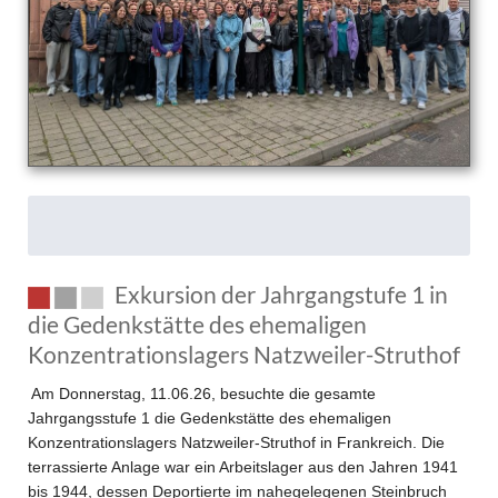
neuen
Abgeordneten
Lanig
im
Europaparlament
Exkursion der Jahrgangstufe 1 in
die Gedenkstätte des ehemaligen
Konzentrationslagers Natzweiler-Struthof
Am Donnerstag, 11.06.26, besuchte die gesamte
Jahrgangsstufe 1 die Gedenkstätte des ehemaligen
Konzentrationslagers Natzweiler-Struthof in Frankreich. Die
terrassierte Anlage war ein Arbeitslager aus den Jahren 1941
bis 1944, dessen Deportierte im nahegelegenen Steinbruch