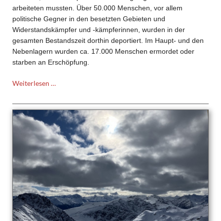
arbeiteten mussten. Über 50.000 Menschen, vor allem
politische Gegner in den besetzten Gebieten und
Widerstandskämpfer und -kämpferinnen, wurden in der
gesamten Bestandszeit dorthin deportiert. Im Haupt- und den
Nebenlagern wurden ca. 17.000 Menschen ermordet oder
starben an Erschöpfung.
Exkursion
Weiterlesen …
der
Jahrgangstufe
1
in
die
Gedenkstätte
des
ehemaligen
Konzentrationslagers
Natzweiler-
Struthof