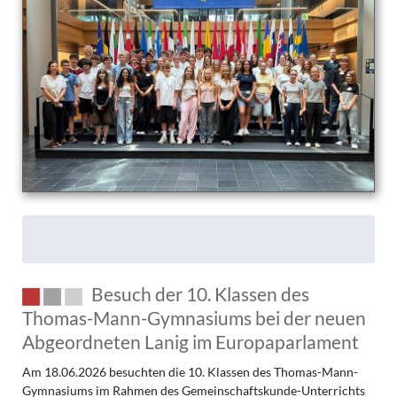
–
die
7d
zu
Besuch
beim
KSC
Besuch der 10. Klassen des
Thomas-Mann-Gymnasiums bei der neuen
Abgeordneten Lanig im Europaparlament
Am 18.06.2026 besuchten die 10. Klassen des Thomas-Mann-
Gymnasiums im Rahmen des Gemeinschaftskunde-Unterrichts