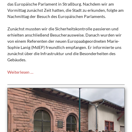
das Europäische Parlament in Straßburg. Nachdem wir am
Vormittag zunächst Zeit hatten, die Stadt zu erkunden, folgte am
Nachmittag der Besuch des Europäischen Parlaments.
Zunächst mussten wir die Sicherheitskontrolle passieren und
erhielten anschließend Besucherausweise. Danach wurden wir
von einem Referenten der neuen Europaabgeordneten Marie-
Sophie Lanig (MdEP) freundlich empfangen. Er informierte uns
zunächst über die Infrastruktur und die Besonderheiten des
Gebäudes.
Besuch
Weiterlesen …
der
10.
Klassen
des
Thomas-
Mann-
Gymnasiums
bei
der