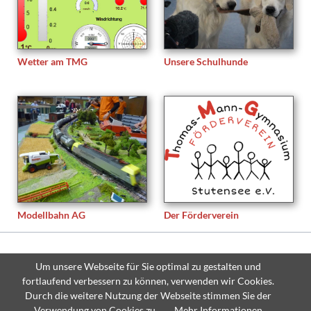
Wetter am TMG
Unsere Schulhunde
Modellbahn AG
Der Förderverein
© Copyright 2026 Thomas-Mann-Gymnasium Stutensee - All rights
Um unsere Webseite für Sie optimal zu gestalten und
reserved.
fortlaufend verbessern zu können, verwenden wir Cookies.
Navigation
Sitemap
Impressum
Datenschutzerklärung
Durch die weitere Nutzung der Webseite stimmen Sie der
überspringen
Verwendung von Cookies zu.
Mehr Informationen