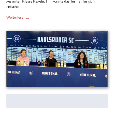
gesamten Klasse Kegeln. Tim konnte das Turnier für sich
entscheiden.
Klassenfahrt
Weiterlesen …
der
6d
an
den
Schluchsee
(13.-17.7.2026)