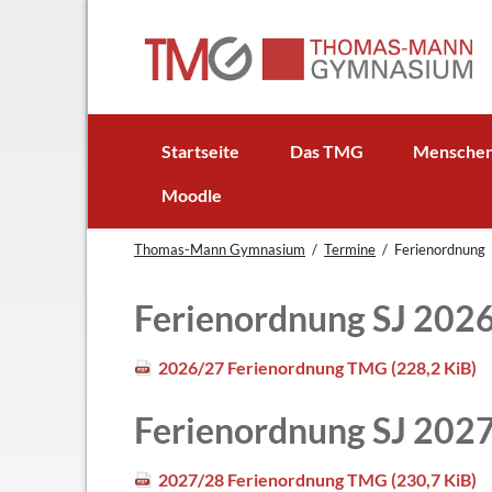
EN
Startseite
Das TMG
Mensche
In Kürze
Schulleitun
Moodle
Schuljubiläum: 50 Jahre TMG
Lehrer
Thomas-Mann Gymnasium
Termine
Ferienordnung
TMG - Flyer
Schüler - S
Anfahrt
Elternbeirat
Ferienordnung SJ 202
Leitbild
Beratungsle
Haus- und Läuteordnung
Schulsoziala
2026/27 Ferienordnung TMG
(228,2 KiB)
Wetter am TMG
Förderverei
Ferienordnung SJ 202
Hausaufgabenbetreuung
Ehemalige
Mensa
Gebäudeman
2027/28 Ferienordnung TMG
(230,7 KiB)