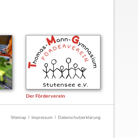
Der Förderverein
Navigation
Sitemap
Impressum
Datenschutzerklärung
überspringen