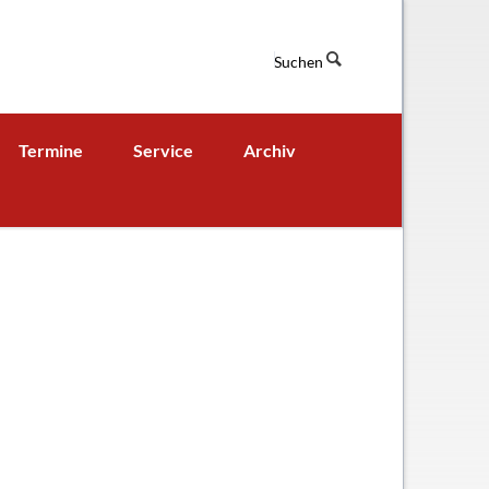
Suchen
Navigation
Termine
Service
Archiv
überspringen
Termine aktuell
Digitales Klassenbuch
chaft
A - B - Woche
Downloads / Links / Formulare
Sitemap
hung und Bildung