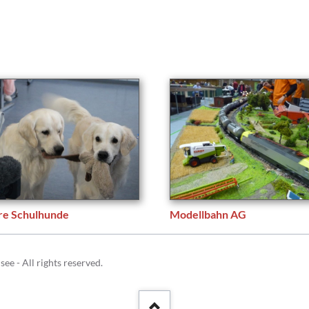
Schulhunde
Chor und Big Band
Schutzkonzept
Sonderprojekte
Sternwarte
TMG - Shop
re Schulhunde
Modellbahn AG
 - All rights reserved.