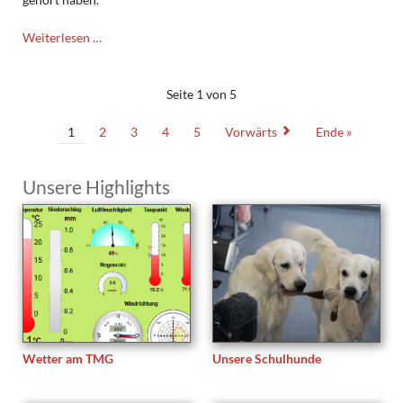
CERN
Weiterlesen …
Besuch
des
Physik
Seite 1 von 5
Leistungskurses
1
2
3
4
5
Vorwärts
Ende »
Unsere Highlights
Wetter am TMG
Unsere Schulhunde