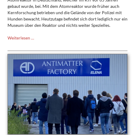
gebaut wurde, bei. Mit dem Atomreaktor wurde früher auch
Kernforschung betrieben und die Gelände von der Polizei mit
Hunden bewacht. Heutzutage befindet sich dort lediglich nur ein
Museum über den Reaktor und nichts weiter Spezielles.
Besuch
Weiterlesen …
des
LK
Physik
beim
Beschleuniger
des
KIT