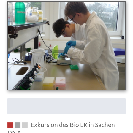
7d
ins
Mathelabor
des
KIT
Exkursion des Bio LK in Sachen
DNA