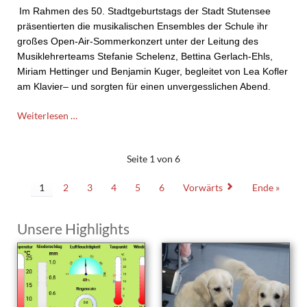
Im Rahmen des 50. Stadtgeburtstags der Stadt Stutensee
präsentierten die musikalischen Ensembles der Schule ihr
großes Open-Air-Sommerkonzert unter der Leitung des
Musiklehrerteams Stefanie Schelenz, Bettina Gerlach-Ehls,
Miriam Hettinger und Benjamin Kuger, begleitet von Lea Kofler
am Klavier– und sorgten für einen unvergesslichen Abend.
Open-
Weiterlesen …
Air-
Sommerkonzert
des
Seite 1 von 6
Thomas-
Mann-
1
2
3
4
5
6
Vorwärts
Ende »
Gymnasiums
zum
Unsere Highlights
Stadtgeburtstag