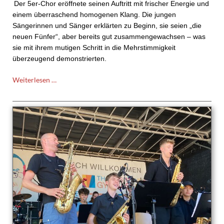
Der
5er-Chor
eröffnete seinen Auftritt mit frischer Energie und
einem überraschend homogenen Klang. Die jungen
Sängerinnen und Sänger erklärten zu Beginn, sie seien „die
neuen Fünfer“, aber bereits gut zusammengewachsen – was
sie mit ihrem mutigen Schritt in die Mehrstimmigkeit
überzeugend demonstrierten.
Weihnachtskonzert
Weiterlesen …
des
TMGs
am
13.12.2025