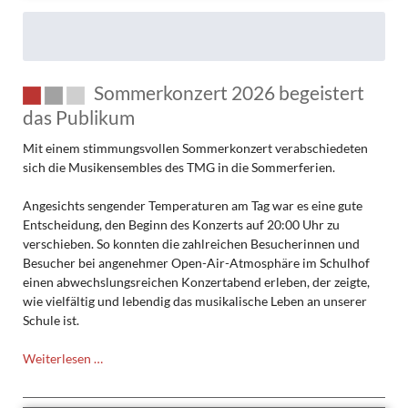
Sommerkonzert 2026 begeistert
das Publikum
Mit einem stimmungsvollen Sommerkonzert verabschiedeten
sich die Musikensembles des TMG in die Sommerferien.
Angesichts sengender Temperaturen am Tag war es eine gute
Entscheidung, den Beginn des Konzerts auf 20:00 Uhr zu
verschieben. So konnten die zahlreichen Besucherinnen und
Besucher bei angenehmer Open-Air-Atmosphäre im Schulhof
einen abwechslungsreichen Konzertabend erleben, der zeigte,
wie vielfältig und lebendig das musikalische Leben an unserer
Schule ist.
Sommerkonzert
Weiterlesen …
2026
begeistert