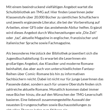
Mit einem beeindruckend vielfältigen Angebot wartet die
Schulbibliothek am TMG auf. Hier finden LeserInnen jeder
Klassenstufe über 20.000 Bücher zu sämtlichen Schulfächern
und jeweils ergänzende Literatur, die bei der Vorbereitung auf
Arbeiten, einer GFS oder das anstehende Abitur helfen. Ergänzt
wird dieses Angebot durch Wochenzeitungen wie „Die Zeit“
oder „taz“, aktuelle Magazine in englischer, französischer und
italienischer Sprache sowie Fachmagazine.
Als besonderes Herzstück der Bibliothek präsentiert sich die
Jugendbuchabteilung: Es erwartet die LeserInnen ein
großartiges Angebot, das Klassiker und moderne Romane
beinhaltet, das aber auch von unterschiedlichsten Fantasy-
Reihen über Comic-Romane bis hin zu informativen
Sachbüchern reicht. Dabei ist nicht nur für junge LeserInnen das
Passende dabei, sondern auch für unsere Oberstufe finden sich
zahlreiche aktuelle Romane. Monatlich kommen dabei immer
neue Bücher hinzu, die auf den Wünschen der TMG-Leserschaft
basieren. Eine liebevoll zusammengestellte Auswahl der
neuesten Errungenschaften sowie Buchausstellungen zu
aktuellen Themen laden zum Stöbern ein.