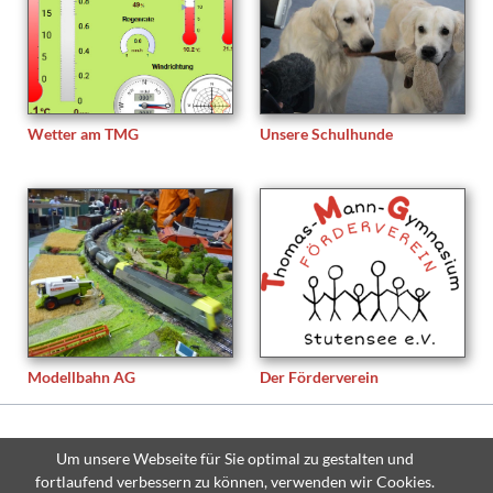
Wetter am TMG
Unsere Schulhunde
Modellbahn AG
Der Förderverein
© Copyright 2026 Thomas-Mann-Gymnasium Stutensee - All rights
Um unsere Webseite für Sie optimal zu gestalten und
reserved.
fortlaufend verbessern zu können, verwenden wir Cookies.