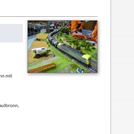
nn mit
aulbronn,