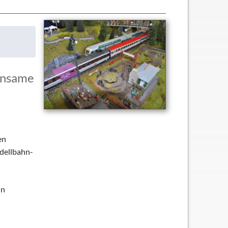
insame
en
odellbahn-
in