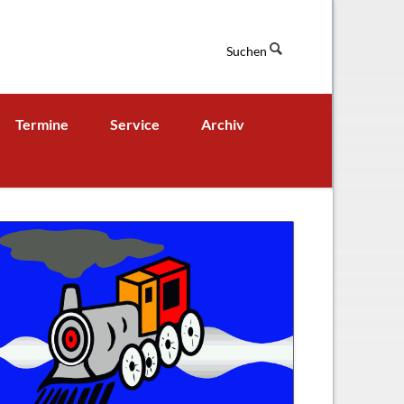
Suchen
Navigation
Termine
Service
Archiv
überspringen
Termine aktuell
Digitales Klassenbuch
chaft
A - B - Woche
Downloads / Links / Formulare
Ferienordnung
Sitemap
hung und Bildung