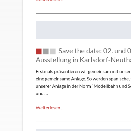
grenzenlos:
2019
Treffen
in
Stutensee
und
Save the date: 02. un
gemeinsame
Ausstellung
Ausstellung in Karlsdorf-Neuth
in
Erstmals präsentieren wir gemeinsam mit unse
Karlsdorf-
eine gemeinsame Anlage. So werden spanische,
Neuthard
unserer Anlage in der Norm “Modellbahn und S
und …
Save
Weiterlesen …
the
date:
02.