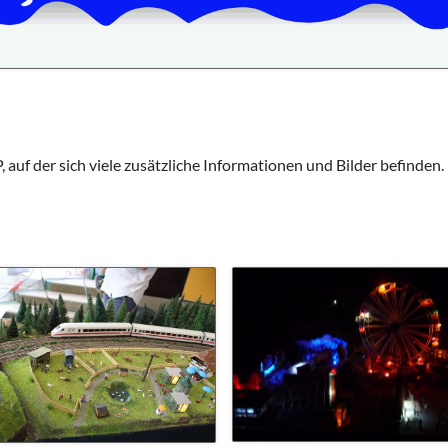
Schulhunde
Chor und Big Band
Schutzkonzept
Sonderprojekte
Sternwarte
G
TMG - Shop
auf der sich viele zusätzliche Informationen und Bilder befinden.