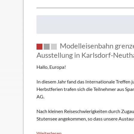
the
date!
07.
+
08.
Dezember:
Modelleisenbahn grenze
2019
Ausstellung
Ausstellung in Karlsdorf-Neuth
der
Hallo, Europa!
Modelleisenbahn
AG
In diesem Jahr fand das Internationale Treffen
in
Herbstferien trafen sich die Teilnehmer aus Sp
Maulbronn
AG.
Nach kleinen Reiseschwierigkeiten durch Zugaus
Stutensee angekommen, so dass unsere Austa
Modelleisenbahn
Weiterlesen …