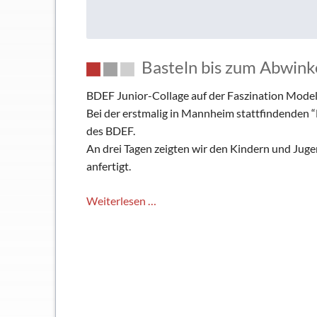
und
03.November
2019
Basteln bis zum Abwin
Modelleisenbahn
–
BDEF Junior-Collage auf der Faszination Mod
Ausstellung
Bei der erstmalig in Mannheim stattfindenden 
in
des BDEF.
Karlsdorf-
An drei Tagen zeigten wir den Kindern und Juge
Neuthard
anfertigt.
Basteln
Weiterlesen …
bis
zum
Abwinken