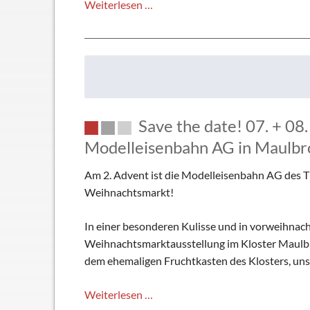
Save
Weiterlesen …
the
date:
10
Jahre
Lok
trifft
Save the date! 07. + 0
Traktor
–
Modelleisenbahn AG in Maulb
und
Am 2. Advent ist die Modelleisenbahn AG des 
wir
Weihnachtsmarkt!
sind
dabei!
In einer besonderen Kulisse und in vorweihnacht
Weihnachtsmarktausstellung im Kloster Maulbro
dem ehemaligen Fruchtkasten des Klosters, uns
Save
Weiterlesen …