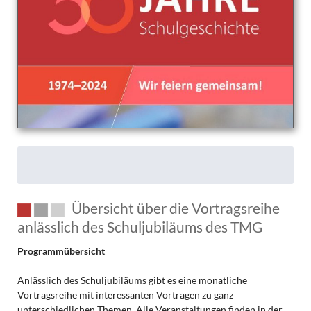
wo?
Und
warum?
Übersicht über die Vortragsreihe
anlässlich des Schuljubiläums des TMG
Programmübersicht
Anlässlich des Schuljubiläums gibt es eine monatliche
Vortragsreihe mit interessanten Vorträgen zu ganz
unterschiedlichen Themen. Alle Veranstaltungen finden in der