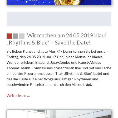
Wir machen am 24.05.2019 blau!
„Rhythms & Blue“ – Save the Date!
Sie lieben Kunst und gute Musik? - Dann können Sie bei uns am
Freitag, den 24.05.2019 um 17 Uhr, in der Mensa Ihr blaues
Wunder erleben! Bigband, Jazz-Combo und Kunst-AG des
Thomas-Mann-Gymnasiums präsentieren live und mit viel Farbe
ein buntes Programm, dessen Titel „Rhythms & Blue“ lautet und
das die Gäste auf einer Woge aus jazzigen Rhythmen und
beschwingten Pinselstrichen durch den Abend trägt.
Wir
Weiterlesen …
machen
am
24.05.2019
blau!