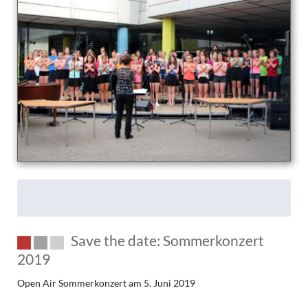
„Rhythms
&
Blue“
–
Save
the
Date!
Save the date: Sommerkonzert
2019
Open Air Sommerkonzert am 5. Juni 2019