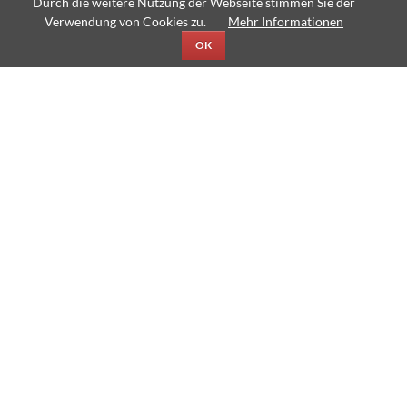
Durch die weitere Nutzung der Webseite stimmen Sie der
beim
Verwendung von Cookies zu.
Mehr Informationen
JtfO-
Fußballturnier
OK
mitmachen!“
Besuch des Staatstheaters
Karlsruhe am TMG