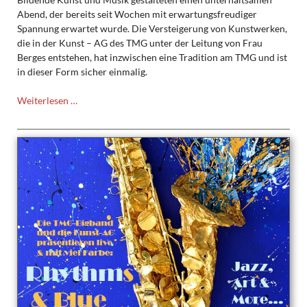
Abend, der bereits seit Wochen mit erwartungsfreudiger
Spannung erwartet wurde. Die Versteigerung von Kunstwerken,
die in der Kunst – AG des TMG unter der Leitung von Frau
Berges entstehen, hat inzwischen eine Tradition am TMG und ist
in dieser Form sicher einmalig.
Rhythms
Weiterlesen …
&
Blue
–
Der
Abend
hielt,
was
der
Titel
verhieß!