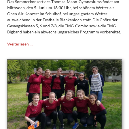
Das Sommerkonzert des Thomas-Mann-Gymnasiums findet am
Mittwoch, den 5. Juni um 18:30 Uhr, bei schönem Wetter als
Open Air Konzert im Schulhof, bei ungeeignetem Wetter
ausweichend in der Festhalle Blankenloch statt. Die Chöre der
Gesangsklassen 5, 6 und 7/8, die TMG-Combo sowie die TMG-
Bigband haben ein abwechslungsreiches Programm vorbereitet.
Save
Weiterlesen …
the
date:
Sommerkonzert
2019