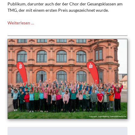
Publikum, darunter auch der 6er Chor der Gesangsklassen am
TMG, der mit einem ersten Preis ausgezeichnet wurde.
Preisträgerkonzert
Weiterlesen …
des
Chorwettbewerbs
„Sing
mit“
in
der
Badnerlandhalle
Neureut