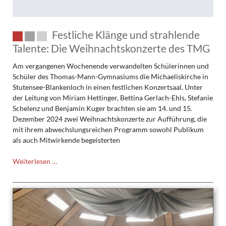
Festliche Klänge und strahlende
Talente: Die Weihnachtskonzerte des TMG
Am vergangenen Wochenende verwandelten Schülerinnen und
Schüler des Thomas-Mann-Gymnasiums die Michaeliskirche in
Stutensee-Blankenloch in einen festlichen Konzertsaal. Unter
der Leitung von Miriam Hettinger, Bettina Gerlach-Ehls, Stefanie
Schelenz und Benjamin Kuger brachten sie am 14. und 15.
Dezember 2024 zwei Weihnachtskonzerte zur Aufführung, die
mit ihrem abwechslungsreichen Programm sowohl Publikum
als auch Mitwirkende begeisterten
Festliche
Weiterlesen …
Klänge
und
strahlende
Talente:
Die
Weihnachtskonzerte