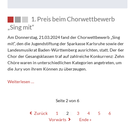
1. Preis beim Chorwettbewerb
„Sing mit“
Am Donnerstag, 21.03.2024 fand der Chorwettbewerb „Sing
mit“, den die Jugendstiftung der Sparkasse Karlsruhe sowie der
Landesmusikrat Baden-Württemberg ausrichten, statt. Der 6er
Chor der Gesangsklassen traf auf zahlreiche Konkurrenz: Zehn
Chöre waren in unterschiedlichen Kategorien angetreten, um
die Jury von ihrem Können zu überzeugen.
1.
Weiterlesen …
Preis
beim
Chorwettbewerb
Seite 2 von 6
„Sing
mit“
Zurück
1
2
3
4
5
6
Vorwärts
Ende »