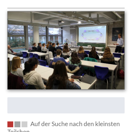
ist
los
mit
Schulhund
James?
Auf der Suche nach den kleinsten
Teilchen