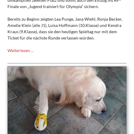
umkämpften zweiten Platz und somit auch den Einzug ins RP-
Finale von „Jugend trainiert für Olympia“ sichern.
Bereits zu Beginn zeigten Lea Punge, Jana Wiehl, Ronja Becker,
Amelie Klein (alle J1), Luisa Hoffmann (10.Klasse) und Kendra
Kraus (9.Klasse), dass sie den heutigen Spieltag nur mit dem
Ticket für die nächste Runde verlassen würden.
Volleyball-
Weiterlesen …
Mädels
erreichen
in
Bühl
das
RP-
Finale