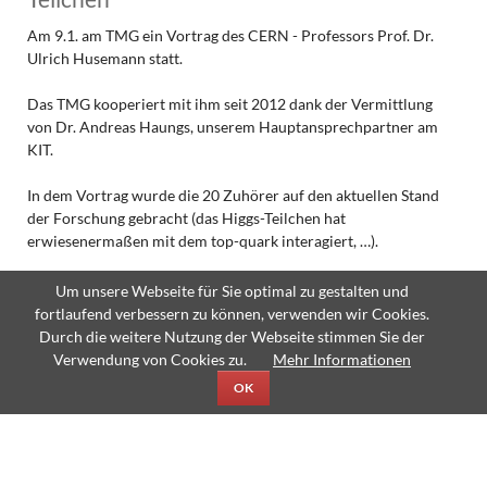
Am 9.1. am TMG ein Vortrag des CERN - Professors Prof. Dr.
Ulrich Husemann statt.
Das TMG kooperiert mit ihm seit 2012 dank der Vermittlung
von Dr. Andreas Haungs, unserem Hauptansprechpartner am
KIT.
In dem Vortrag wurde die 20 Zuhörer auf den aktuellen Stand
der Forschung gebracht (das Higgs-Teilchen hat
erwiesenermaßen mit dem top-quark interagiert, …).
Auf
Weiterlesen …
Um unsere Webseite für Sie optimal zu gestalten und
der
fortlaufend verbessern zu können, verwenden wir Cookies.
Suche
Durch die weitere Nutzung der Webseite stimmen Sie der
nach
Verwendung von Cookies zu.
Mehr Informationen
den
OK
kleinsten
Teilchen