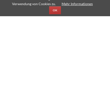
&
Verwendung von Cookies zu.
Mehr Informationen
James
OK
Chor der Gesangsklassen 6
gewinnt beim Wettbewerb „Sing mit!“
Am Donnerstag, dem 19. April nahm das Thomas-Mann-
Gymnasium zum fünften Mal am Chorwettbewerb „Sing mit“ der
Jugendstiftung der Sparkasse Karlsruhe teil.