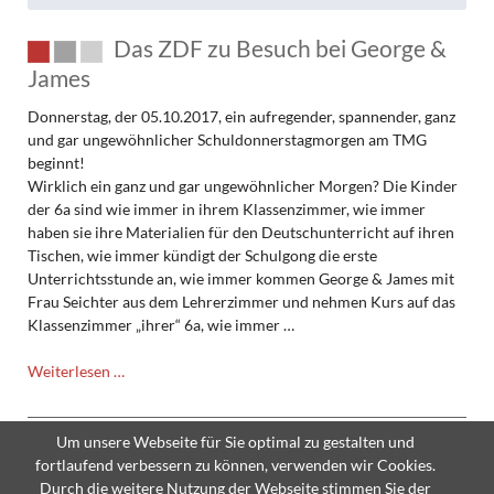
Das ZDF zu Besuch bei George &
James
Donnerstag, der 05.10.2017, ein aufregender, spannender, ganz
und gar ungewöhnlicher Schuldonnerstagmorgen am TMG
beginnt!
Wirklich ein ganz und gar ungewöhnlicher Morgen? Die Kinder
der 6a sind wie immer in ihrem Klassenzimmer, wie immer
haben sie ihre Materialien für den Deutschunterricht auf ihren
Tischen, wie immer kündigt der Schulgong die erste
Unterrichtsstunde an, wie immer kommen George & James mit
Frau Seichter aus dem Lehrerzimmer und nehmen Kurs auf das
Klassenzimmer „ihrer“ 6a, wie immer …
Das
Weiterlesen …
ZDF
zu
Besuch
Um unsere Webseite für Sie optimal zu gestalten und
bei
fortlaufend verbessern zu können, verwenden wir Cookies.
George
Durch die weitere Nutzung der Webseite stimmen Sie der