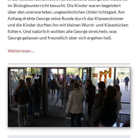
im Biologieunterricht besucht. Die Kinder waren begeistert
über den unerwarteten, ungewöhnlichen Unterrichtsgast. Am
Anfang drehte George seine Runde durch das Klassenzimmer
und die Kinder durften ihn mit kleinen Wurst- und Käsestücken
füttern. Und natürlich wollten alle George streicheln, was
George gelassen und freundlich über sich ergehen ließ.
Schulhund
Weiterlesen …
George
zu
Besuch:
Die
5d
wollte
es
genau
wissen!