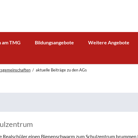
n am TMG
Bildungsangebote
Weitere Angebote
g und Verwaltung
Schulprofil
Bibliothek
Fächer
Kooperationspartner Wirts
tsgemeinschaften
aktuelle Beiträge zu den AGs
BOA GmbH
MV
Arbeitsgemeinschaften
Sparkasse
Übersicht über AG - Angebot
aktuelle Beiträge zu den AGs
Kooperationspartner Forsc
hrerin
Modellbahn - AG
Comenius
rbeit
Tüftel - AG
KIT
n
Haus der Astronomie
Schüleraustausch, Klassenfahrten, Exkursionen
ulzentrum
Präventionsprogramme
Begabtenförderung und Wettbewerbe
agement
ige Realschüler einen Bienenschwarm zum Schulzentrum brummen