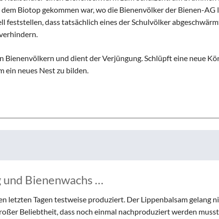
Schulhunde
Chor und Big Band
aus dem Biotop gekommen war, wo die Bienenvölker der Bienen-AG 
Schutzkonzept
l feststellen, dass tatsächlich eines der Schulvölker abgeschwärm
Sonderprojekte
verhindern.
Sternwarte
n Bienenvölkern und dient der Verjüngung. Schlüpft eine neue Kön
TMG - Shop
um ein neues Nest zu bilden.
g und Bienenwachs …
n letzten Tagen testweise produziert. Der Lippenbalsam gelang ni
großer Beliebtheit, dass noch einmal nachproduziert werden musst