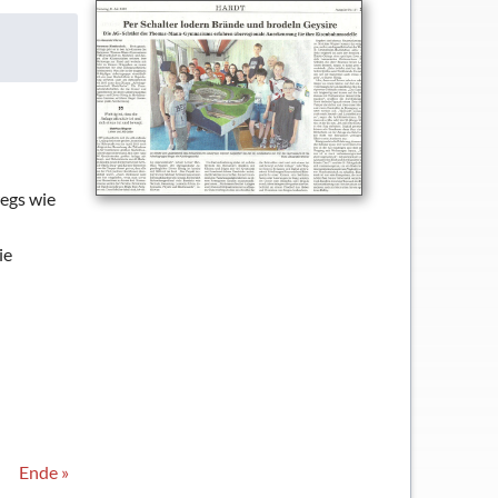
wegs wie
ie
Ende »