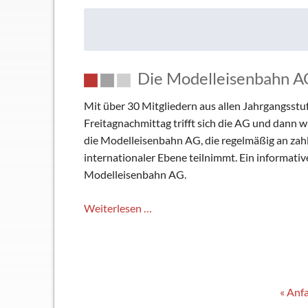
wird
ausgezeichnet
Die Modelleisenbahn A
Mit über 30 Mitgliedern aus allen Jahrgangsst
Freitagnachmittag trifft sich die AG und dann w
die Modelleisenbahn AG, die regelmäßig an za
internationaler Ebene teilnimmt. Ein informativ
Modelleisenbahn AG.
Die
Weiterlesen …
Modelleisenbahn
AG
–
eins
« Anf
der