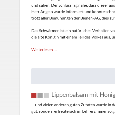
Schließfächer
und sahen. Der Schluss lag nahe, dass dieser 
Geschichte
Herr Angelo wurde informiert und konnte schnel
trotz aller Bemühungen der Bienen-AG, dies zu 
Thomas Mann
Das Schwärmen ist ein natürliches Verhalten vo
die alte Königin mit einem Teil des Volkes aus, 
Bienenschwarm
Weiterlesen …
am
Schulzentrum
Lippenbalsam mit Honi
… und vielen anderen guten Zutaten wurde in de
gut, sondern erfreute sich im Lehrerzimmer so 