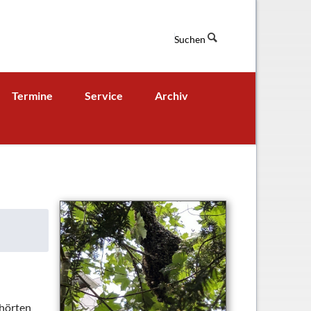
Suchen
Navigation
Termine
Service
Archiv
überspringen
Termine aktuell
Digitales Klassenbuch
chaft
A - B - Woche
Downloads / Links / Formulare
Ferienordnung
Sitemap
hung und Bildung
 hörten