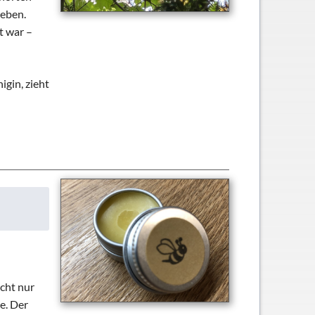
leben.
t war –
igin, zieht
cht nur
e. Der