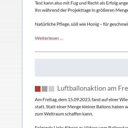
Test kann also mit Fug und Recht als Erfolg a
ihn während der Projekttage in größeren Meng
Natürliche Pflege, süß wie Honig – für geschme
Lippenbalsam
Weiterlesen …
mit
Honig
und
Bienenwachs
…
Luftballonaktion am Fre
Am Freitag, dem 15.09.2023, fand auf einer Wies
statt. Statt einer Menge kleiner Ballons haben w
zum Weltraum schaffen kann.
Folgende Links führen zu Videos vom Ballonstar