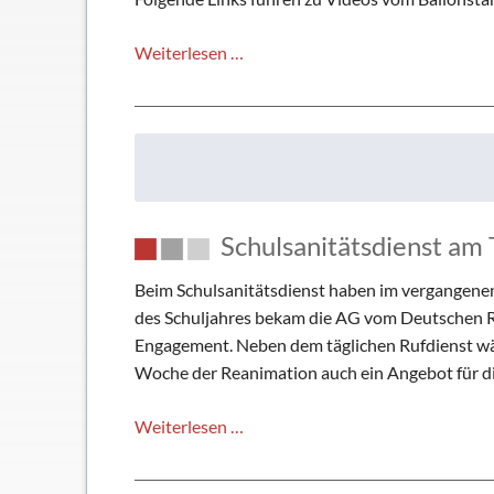
Luftballonaktion
Weiterlesen …
am
Freitag,
15.09.2023
Schulsanitätsdienst am
Beim Schulsanitätsdienst haben im vergangenen
des Schuljahres bekam die AG vom Deutschen Rot
Engagement. Neben dem täglichen Rufdienst wäh
Woche der Reanimation auch ein Angebot für d
Schulsanitätsdienst
Weiterlesen …
am
TMG