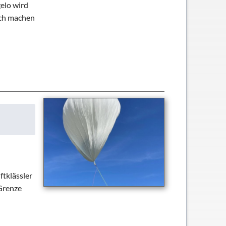
elo wird
ich machen
ftklässler
 Grenze