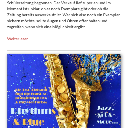
Schülerzeitung begonnen. Der Verkauf lief super an und im
Moment ist unklar, ob es noch Exemplare gibt oder ob die
Zeitung bereits ausverkauft ist. Wer sich also noch ein Exemplar
sichern möchte, sollte Augen und Ohren offenhalten und
zugreifen, wenn sich eine Möglichkeit ergibt.
Man(n)
Weiterlesen …
liest
–
die
neue
Schülerzeitung
ist
da!