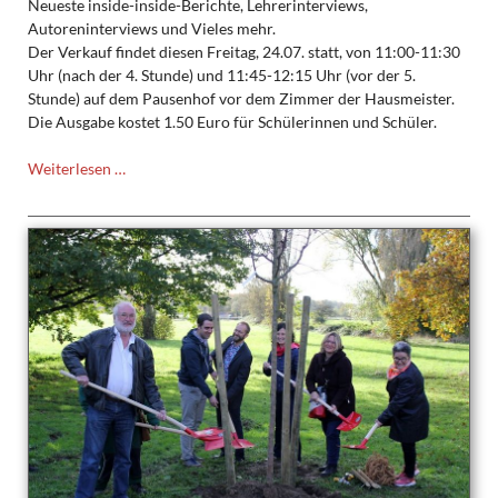
Neueste inside-inside-Berichte, Lehrerinterviews,
Autoreninterviews und Vieles mehr.
Der Verkauf findet diesen Freitag, 24.07. statt, von 11:00-11:30
Uhr (nach der 4. Stunde) und 11:45-12:15 Uhr (vor der 5.
Stunde) auf dem Pausenhof vor dem Zimmer der Hausmeister.
Die Ausgabe kostet 1.50 Euro für Schülerinnen und Schüler.
Die
Weiterlesen …
neue
Ausgabe
der
Schülerzeitung
des
TMGs
"Man(n)
liest"
ist
da!