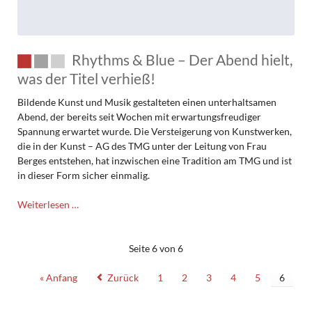
Rhythms & Blue – Der Abend hielt,
was der Titel verhieß!
Bildende Kunst und Musik gestalteten einen unterhaltsamen
Abend, der bereits seit Wochen mit erwartungsfreudiger
Spannung erwartet wurde. Die Versteigerung von Kunstwerken,
die in der Kunst – AG des TMG unter der Leitung von Frau
Berges entstehen, hat inzwischen eine Tradition am TMG und ist
in dieser Form sicher einmalig.
Rhythms
Weiterlesen …
&
Blue
–
Seite 6 von 6
Der
Abend
« Anfang
Zurück
1
2
3
4
5
6
hielt,
was