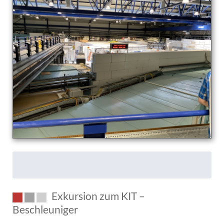
–
der
vierte
Aggregatzustand
Exkursion zum KIT –
Beschleuniger