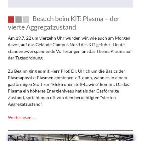
Besuch beim KIT: Plasma – der
vierte Aggregatzustand
Am 19.7. 22 um vierzehn Uhr wurden wir, wie auch am Morgen
davor, auf das Gelände Campus Nord des KIT geführt. Heute
standen zwei spannende Vorlesungen um das Thema Plasma auf
der Tagesordnung.
Zu Beginn ging es mit Herr Prof. Dr. Ulrich um die Basics der
Plasmaphysik: Plasmen entstehen z.B. dann, wenn es in einem
gasförmigen Stoff zur “Elektronenstoß-Lawine” kommt. Da das
Plasma ein höheres Energieniveau hat als der Gasförmige
Zustand, spricht man oft von dem berüchtigten “vierten
Aggregatzustand”.
Besuch
Weiterlesen …
beim
KIT:
Plasma