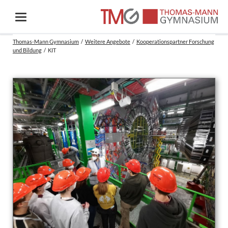
Thomas-Mann Gymnasium
Weitere Angebote
Kooperationspartner Forschung
und Bildung
KIT