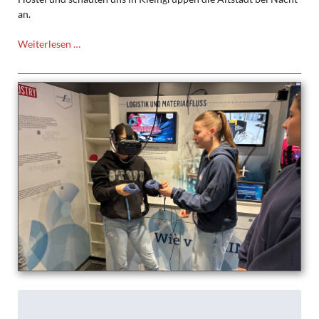
an.
Studienfahrt
Weiterlesen …
nach
Polen
–
Eine
Woche
voller
Eindrücke,
Geschichte
und
Gemeinschaft