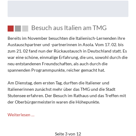
Besuch aus Italien am TMG
Bereits im November besuchten die Italienisch-Lernenden ihre
Austauschpartner und -partnerinnen in Asola. Vom 17. 02. bis
zum 21. 02 fand nun der Rückaustausch in Deutschland statt. Es
war eine schöne, einmalige Erfahrung, die uns, sowohl durch die
neu entstandenen Freundschaften, als auch durch die
spannenden Programmpunkte, reicher gemacht hat.
Am Dienstag, dem ersten Tag, durften die Italiener und
Italienerinnen zunächst mehr über das TMG und die Stadt
Stutensee erfahren. Der Besuch im Rathaus und das Treffen mit
der Oberbürgermeisterin waren die Höhepunkte.
Besuch
Weiterlesen …
aus
Italien
am
Seite 3 von 12