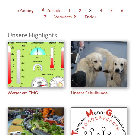
TMG
« Anfang
Zurück
1
2
3
4
5
6
7
Vorwärts
Ende »
Unsere Highlights
Wetter am TMG
Unsere Schulhunde