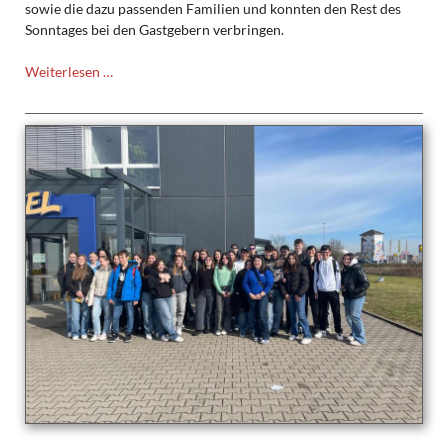
sowie die dazu passenden Familien und konnten den Rest des
Sonntages bei den Gastgebern verbringen.
Voyage,
Weiterlesen …
voyage
…
wir
fahren
nach
Frankreich!