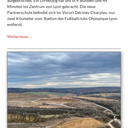
aufgebrochen. Ein Direktzug hat uns in 4 Stunden und 44
Minuten ins Zentrum von Lyon gebracht. Die neue
Partnerschule befindet sich im Vorort Décines-Charpieu, nur
zwei Kilometer vom Stadion des Fußballclubs Olympique Lyon
entfernt.
Frankreichaustausch
Weiterlesen …
mit
dem
Collège
Sainte
Jeanne
d’Arc