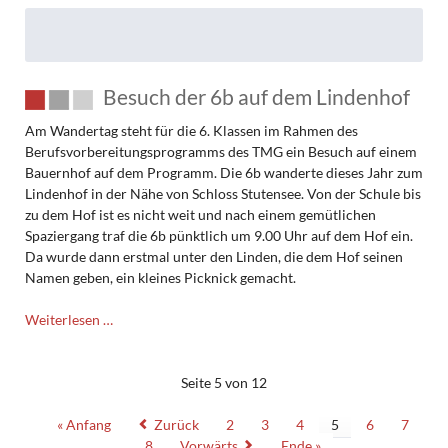
Besuch der 6b auf dem Lindenhof
Am Wandertag steht für die 6. Klassen im Rahmen des
Berufsvorbereitungsprogramms des TMG ein Besuch auf einem
Bauernhof auf dem Programm. Die 6b wanderte dieses Jahr zum
Lindenhof in der Nähe von Schloss Stutensee. Von der Schule bis
zu dem Hof ist es nicht weit und nach einem gemütlichen
Spaziergang traf die 6b pünktlich um 9.00 Uhr auf dem Hof ein.
Da wurde dann erstmal unter den Linden, die dem Hof seinen
Namen geben, ein kleines Picknick gemacht.
Besuch
Weiterlesen …
der
6b
auf
Seite 5 von 12
dem
Lindenhof
« Anfang
Zurück
2
3
4
5
6
7
8
Vorwärts
Ende »