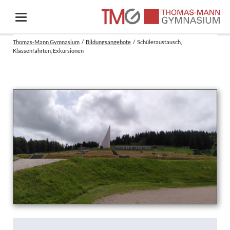
Thomas-Mann Gymnasium
Bildungsangebote
Schüleraustausch,
Klassenfahrten, Exkursionen