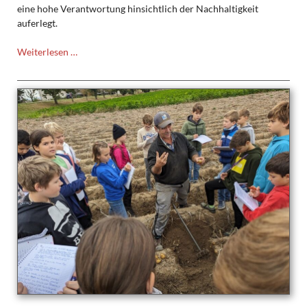
eine hohe Verantwortung hinsichtlich der Nachhaltigkeit
auferlegt.
Exkursion
Weiterlesen …
des
LK
Wirtschaft
zum
Opterra
Zementwerk