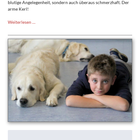
blutige Angelegenheit, sondern auch überaus schmerzhaft. Der
arme Kerl!
Was
Weiterlesen …
ist
los
mit
Schulhund
James?