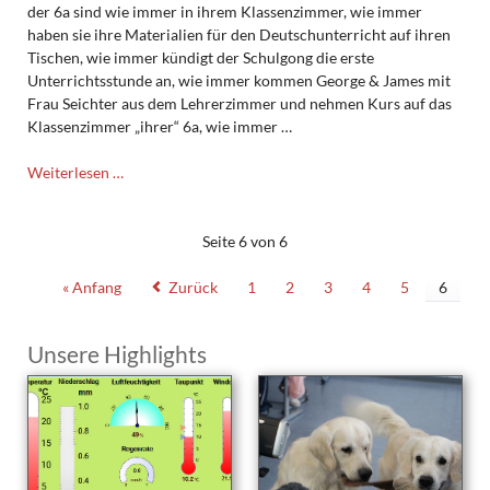
der 6a sind wie immer in ihrem Klassenzimmer, wie immer
haben sie ihre Materialien für den Deutschunterricht auf ihren
Tischen, wie immer kündigt der Schulgong die erste
Unterrichtsstunde an, wie immer kommen George & James mit
Frau Seichter aus dem Lehrerzimmer und nehmen Kurs auf das
Klassenzimmer „ihrer“ 6a, wie immer …
Das
Weiterlesen …
ZDF
zu
Besuch
Seite 6 von 6
bei
George
« Anfang
Zurück
1
2
3
4
5
6
&
James
Unsere Highlights