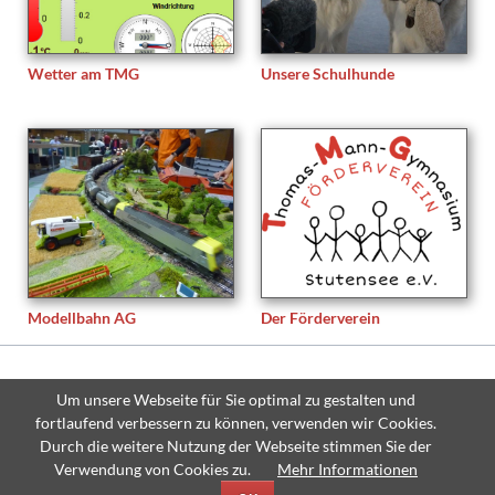
Wetter am TMG
Unsere Schulhunde
Modellbahn AG
Der Förderverein
© Copyright 2026 Thomas-Mann-Gymnasium Stutensee - All rights
Um unsere Webseite für Sie optimal zu gestalten und
reserved.
fortlaufend verbessern zu können, verwenden wir Cookies.
Navigation
Sitemap
Impressum
Datenschutzerklärung
Durch die weitere Nutzung der Webseite stimmen Sie der
überspringen
Verwendung von Cookies zu.
Mehr Informationen