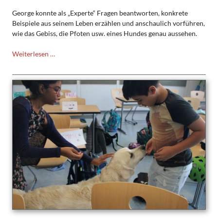
George konnte als „Experte“ Fragen beantworten, konkrete
Beispiele aus seinem Leben erzählen und anschaulich vorführen,
wie das Gebiss, die Pfoten usw. eines Hundes genau aussehen.
George
Weiterlesen …
zu
Besuch
im
Biologieunterricht
der
5c