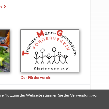
s
Der Förderverein
Navigation
Sitemap
Impressum
Datenschutzerklärung
itere Nutzung der Webseite stimmen Sie der Verwendung von
überspringen