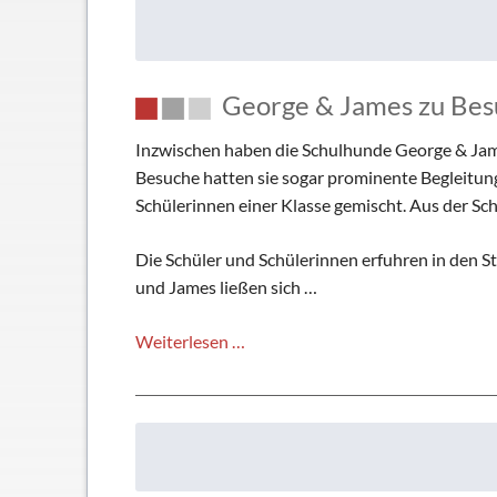
und
James
erklären
George & James zu Besu
heute
„das“
Inzwischen haben die Schulhunde George & James
und
Besuche hatten sie sogar prominente Begleitung,
„dass“
Schülerinnen einer Klasse gemischt. Aus der Sch
Die Schüler und Schülerinnen erfuhren in den
und James ließen sich …
George
Weiterlesen …
&
James
zu
Besuch
im