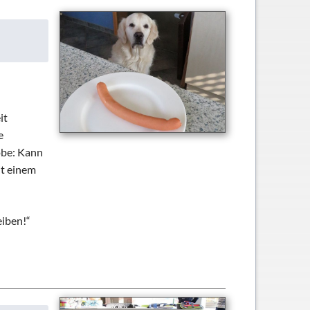
it
e
obe: Kann
it einem
eiben!“