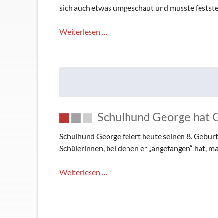
sich auch etwas umgeschaut und musste feststel
Mitglied
Weiterlesen …
des
Europäischen
Parlaments
zu
Besuch
am
Schulhund George hat 
TMG
Schulhund George feiert heute seinen 8. Geburt
Schülerinnen, bei denen er „angefangen“ hat, m
Schulhund
Weiterlesen …
George
hat
Geburtstag