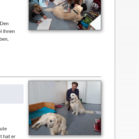
 Den
i ihnen
ben,
eute
t hat er