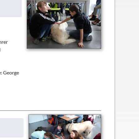
hrer
d
e: George