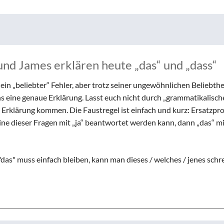
Chor und Big Band
Schutzkonzept
Sonderprojekte
Sternwarte
und James erklären heute „das“ und „dass“
TMG - Shop
ein „beliebter“ Fehler, aber trotz seiner ungewöhnlichen Beliebthe
s eine genaue Erklärung. Lasst euch nicht durch „grammatikalisch
 Erklärung kommen. Die Faustregel ist einfach und kurz: Ersatzpr
eine dieser Fragen mit „ja“ beantwortet werden kann, dann „das“ m
as" muss einfach bleiben, kann man dieses / welches / jenes schr