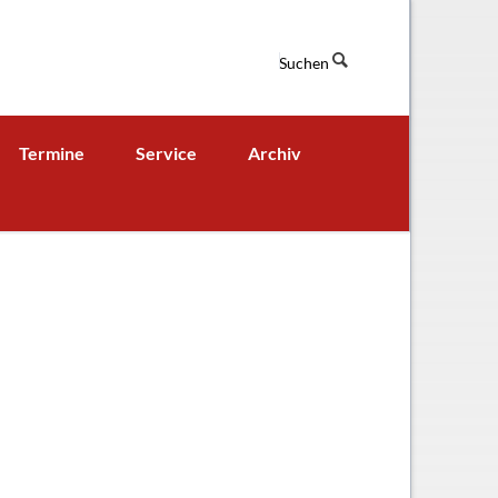
Suchen
Navigation
Termine
Service
Archiv
überspringen
Termine aktuell
Digitales Klassenbuch
chaft
A - B - Woche
Downloads / Links / Formulare
Ferienordnung
Sitemap
hung und Bildung