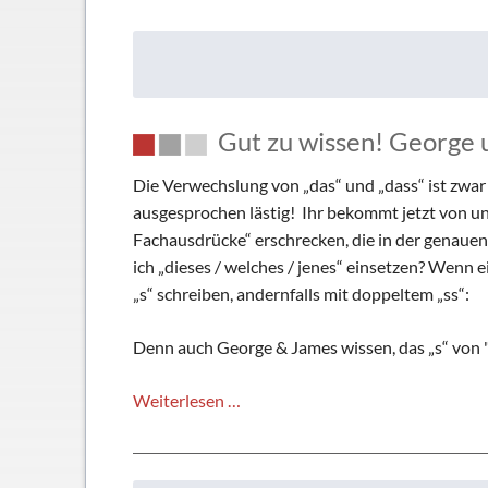
Schließfächer
Geschichte
Thomas Mann
Gut zu wissen! George 
Die Verwechslung von „das“ und „dass“ ist zwar 
ausgesprochen lästig! Ihr bekommt jetzt von un
Fachausdrücke“ erschrecken, die in der genauen
ich „dieses / welches / jenes“ einsetzen? Wenn 
„s“ schreiben, andernfalls mit doppeltem „ss“:
Denn auch George & James wissen, das „s“ von "d
Gut
Weiterlesen …
zu
wissen!
George