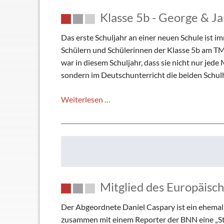
Biologieunterricht
Klasse 5b - George & J
der
5er
Das erste Schuljahr an einer neuen Schule ist
Schülern und Schülerinnen der Klasse 5b am TM
war in diesem Schuljahr, dass sie nicht nur je
sondern im Deutschunterricht die beiden Schu
Klasse
Weiterlesen …
5b
-
George
&
James
mit
Mitglied des Europäis
dabei
Der Abgeordnete Daniel Caspary ist ein ehemal
zusammen mit einem Reporter der BNN eine „Stät