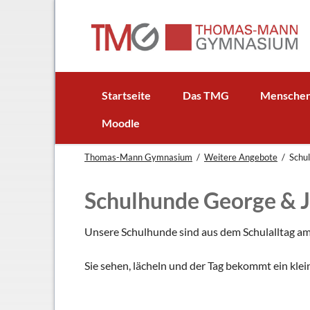
EN
Startseite
Das TMG
Mensche
In Kürze
Schulleitun
Moodle
Schuljubiläum: 50 Jahre TMG
Lehrer
Thomas-Mann Gymnasium
Weitere Angebote
Schu
TMG - Flyer
Schüler - S
Anfahrt
Elternbeirat
Schulhunde George & 
Leitbild
Beratungsle
Haus- und Läuteordnung
Schulsoziala
Unsere Schulhunde sind aus dem Schulalltag 
Wetter am TMG
Förderverei
Sie sehen, lächeln und der Tag bekommt ein klei
Hausaufgabenbetreuung
Ehemalige
Mensa
Gebäudeman