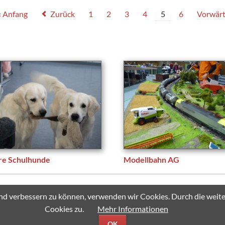
« Anfang
Zurück
1
2
3
4
5
6
Vorwärt
re Schulhunde
Modellbahn AG
 - All rights reserved.
fend verbessern zu können, verwenden wir Cookies. Durch die we
Cookies zu.
Mehr Informationen
OK