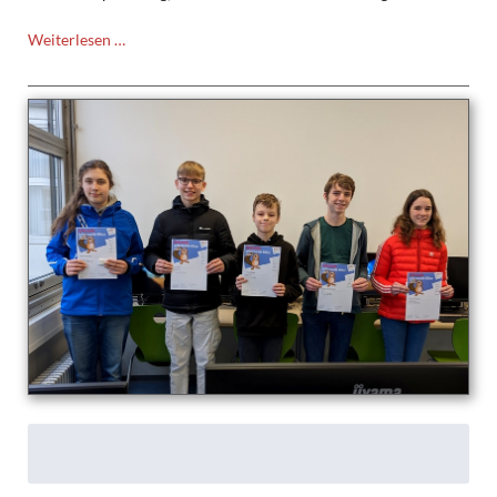
Abenteuer
Weiterlesen …
DSSM
–
Deutsche
Schulschachmeisterschaften