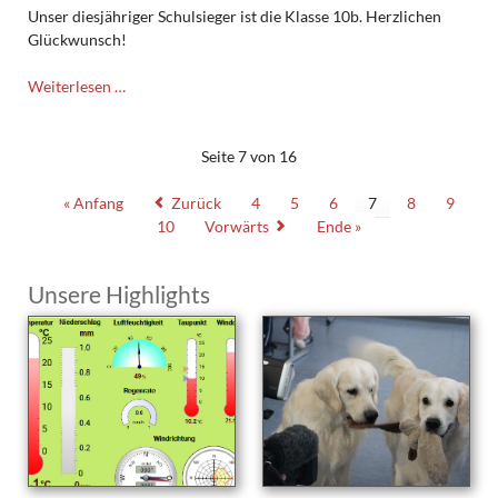
Unser diesjähriger Schulsieger ist die Klasse 10b. Herzlichen
Glückwunsch!
10b
Weiterlesen …
schulinterner
Sieger
bei
Seite 7 von 16
„MoG“
« Anfang
Zurück
4
5
6
7
8
9
10
Vorwärts
Ende »
Unsere Highlights