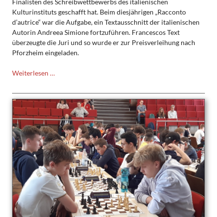
Finalisten des Schreibwettbewerbs des italienischen
Kulturinstituts geschafft hat. Beim diesjährigen „Racconto
d’autrice“ war die Aufgabe, ein Textausschnitt der italienischen
Autorin Andreea Simione fortzuführen. Francescos Text
überzeugte die Juri und so wurde er zur Preisverleihung nach
Pforzheim eingeladen.
Francesco
Weiterlesen …
Messina
im
Finale
des
italienischen
Schreibwettbewerbs
„Racconto
d’autrice“