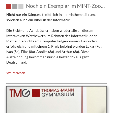
Noch ein Exemplar im MINT-Zoo…
Nicht nur ein Känguru treibt sich in der Mathematik rum,
sondern auch ein Biber in der Informatik!
Die Siebt- und Achtklässler haben wieder alle an diesem
interaktiven Wettbewerb im Rahmen des Informatik- oder
Matheunterrichts am Computer teilgenommen. Besonders
erfolgreich und mit einem 1. Preis belohnt wurden Lukas (7d),
Ivan (8a), Elias (8a), Annika (8a) und Arthur (8a). Diese
Auszeichnung bekommen nur die besten 2% aus ganz
Deutschland.
Noch
Weiterlesen …
ein
Exemplar
im
MINT-
Zoo…