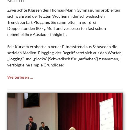
Zwei achte Klassen des Thomas-Mann Gymnasiums probierten
sich während der letzten Wochen in der schwedischen
Trendsportart Plogging. Sie sammelten in nur drei
Doppelstunden 80 kg Müll und verbesserten fast schon
nebenbei ihre Ausdauerfähigkeit.
Seit Kurzem erobert ein neuer Fitnesstrend aus Schweden die
sozialen Medien. Plogging, der Begriff setzt sich aus den Worten
„Jogging“ und „plocka“ (Schwedisch für „aufheben“) zusammen,
verfolgt eine simple Grundidee:
Achte
Weiterlesen …
Klassen
des
TMG
ploggen
sich
fit