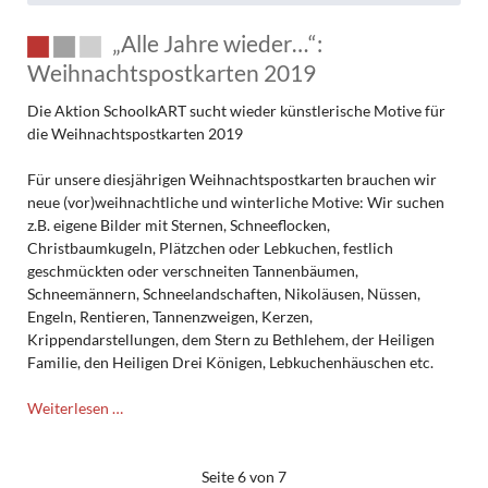
„Alle Jahre wieder…“:
Weihnachtspostkarten 2019
Die Aktion SchoolkART sucht wieder künstlerische Motive für
die Weihnachtspostkarten 2019
Für unsere diesjährigen Weihnachtspostkarten brauchen wir
neue (vor)weihnachtliche und winterliche Motive: Wir suchen
z.B. eigene Bilder mit Sternen, Schneeflocken,
Christbaumkugeln, Plätzchen oder Lebkuchen, festlich
geschmückten oder verschneiten Tannenbäumen,
Schneemännern, Schneelandschaften, Nikoläusen, Nüssen,
Engeln, Rentieren, Tannenzweigen, Kerzen,
Krippendarstellungen, dem Stern zu Bethlehem, der Heiligen
Familie, den Heiligen Drei Königen, Lebkuchenhäuschen etc.
„Alle
Weiterlesen …
Jahre
wieder…“:
Weihnachtspostkarten
Seite 6 von 7