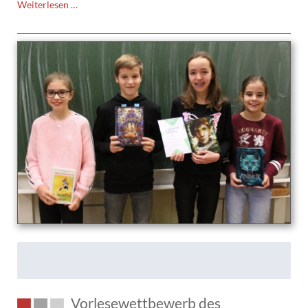
Sally
Weiterlesen …
Perel
am
TMG
Vorlesewettbewerb des