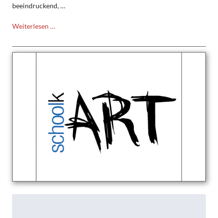
beeindruckend, …
Einladung:
Weiterlesen …
Zeitzeugenbegegnung
mit
Sally
Perel
(„Hitlerjunge
Salomon“)